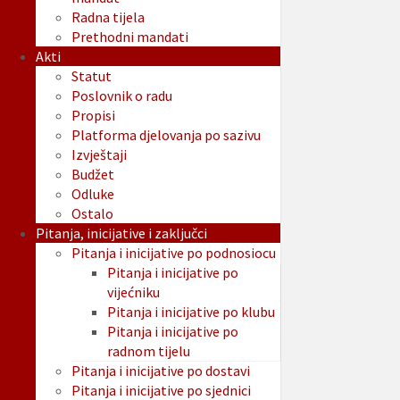
Radna tijela
Prethodni mandati
Akti
Statut
Poslovnik o radu
Propisi
Platforma djelovanja po sazivu
Izvještaji
Budžet
Odluke
Ostalo
Pitanja, inicijative i zaključci
Pitanja i inicijative po podnosiocu
Pitanja i inicijative po
vijećniku
Pitanja i inicijative po klubu
Pitanja i inicijative po
radnom tijelu
Pitanja i inicijative po dostavi
Pitanja i inicijative po sjednici