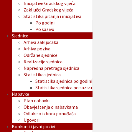
Inicijative Gradskog vijeća
Zaključci Gradskog vijeća
Statistika pitanja i inicijativa
Po godini
Po sazivu
Sjednice
Arhiva zaključaka
Arhiva poziva
Održane sjednice
Realizacije sjednica
Napredna pretraga sjednica
Statistika sjednica
Statistika sjednica po godini
Statistika sjednica po sazivu
Nabavke
Plan nabavki
Obavještenja o nabavkama
Odluke o izboru ponuđača
Ugovori
Konkursi i javni pozivi