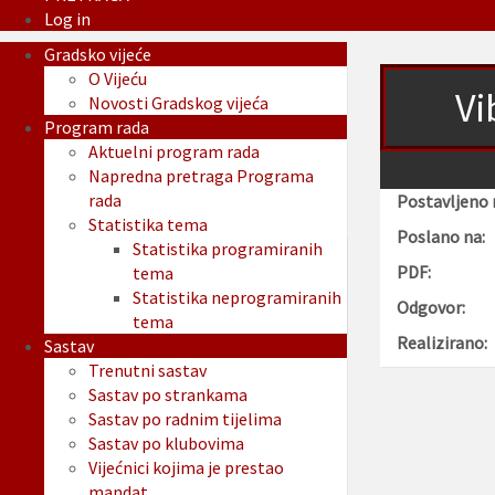
Log in
Gradsko vijeće
O Vijeću
Vi
Novosti Gradskog vijeća
Program rada
Aktuelni program rada
Napredna pretraga Programa
rada
Postavljeno 
Statistika tema
Poslano na:
Statistika programiranih
PDF:
tema
Statistika neprogramiranih
Odgovor:
tema
Realizirano:
Sastav
Trenutni sastav
Sastav po strankama
Sastav po radnim tijelima
Sastav po klubovima
Vijećnici kojima je prestao
mandat