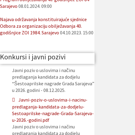
Sarajevo
08.01.2024. 09:00
Najava održavanja konstituirajuće sjednice
Odbora za organizaciju obilježavanja 40.
godišnjice ZOI 1984. Sarajevo
04.10.2023. 15:00
Konkursi i javni pozivi
Javni poziv o uslovima i načinu
predlaganja kandidata za dodjelu
“Šestoaprilske nagrade Grada Sarajeva”
u 2026. godini - 08.12.2025.
Javni-poziv-o-uslovima-i-nacinu-
predlaganja-kandidata-za-dodjelu-
Sestoaprilske-nagrade-Grada-Sarajeva-
u-2026.-godini.pdf
Javni poziv o uslovima i načinu
predlaganja kandidata za dodjelu