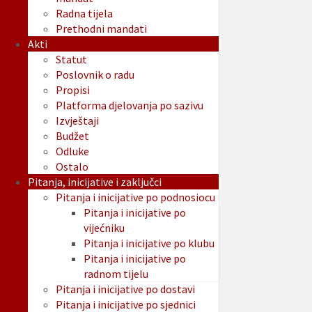
Radna tijela
Prethodni mandati
Akti
Statut
Poslovnik o radu
Propisi
Platforma djelovanja po sazivu
Izvještaji
Budžet
Odluke
Ostalo
Pitanja, inicijative i zaključci
Pitanja i inicijative po podnosiocu
Pitanja i inicijative po
vijećniku
Pitanja i inicijative po klubu
Pitanja i inicijative po
radnom tijelu
Pitanja i inicijative po dostavi
Pitanja i inicijative po sjednici