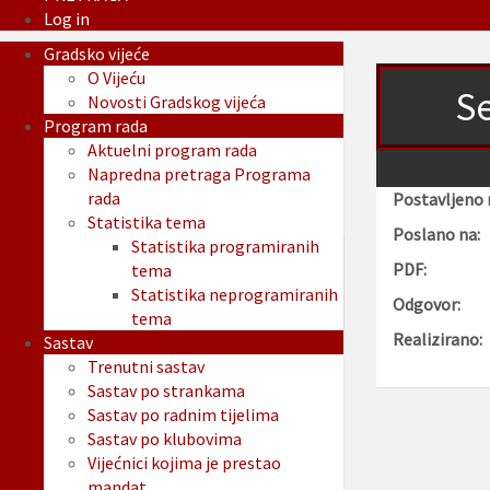
Log in
Gradsko vijeće
O Vijeću
Se
Novosti Gradskog vijeća
Program rada
Aktuelni program rada
Napredna pretraga Programa
rada
Postavljeno 
Statistika tema
Poslano na:
Statistika programiranih
PDF:
tema
Statistika neprogramiranih
Odgovor:
tema
Realizirano:
Sastav
Trenutni sastav
Sastav po strankama
Sastav po radnim tijelima
Sastav po klubovima
Vijećnici kojima je prestao
mandat