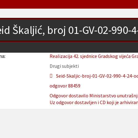
id Škaljić, broj 01-GV-02-990-
na:
Realizacija 42. sjednice Gradskog vijeća Gr
Drugi subjekti
Seid-Skaljic-broj-01-GV-02-990-4-24-od
odgovor 88459
Odgovor dostavilo Ministarstvo unutrašnj
Uz odgovor dostavljen i CD koji je arhivira