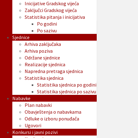
Inicijative Gradskog vijeća
Zaključci Gradskog vijeća
Statistika pitanja i inicijativa
Po godini
Po sazivu
Sjednice
Arhiva zaključaka
Arhiva poziva
Održane sjednice
Realizacije sjednica
Napredna pretraga sjednica
Statistika sjednica
Statistika sjednica po godini
Statistika sjednica po sazivu
Nabavke
Plan nabavki
Obavještenja o nabavkama
Odluke o izboru ponuđača
Ugovori
Konkursi i javni pozivi