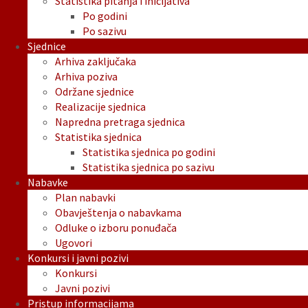
Statistika pitanja i inicijativa
Po godini
Po sazivu
Sjednice
Arhiva zaključaka
Arhiva poziva
Održane sjednice
Realizacije sjednica
Napredna pretraga sjednica
Statistika sjednica
Statistika sjednica po godini
Statistika sjednica po sazivu
Nabavke
Plan nabavki
Obavještenja o nabavkama
Odluke o izboru ponuđača
Ugovori
Konkursi i javni pozivi
Konkursi
Javni pozivi
Pristup informacijama