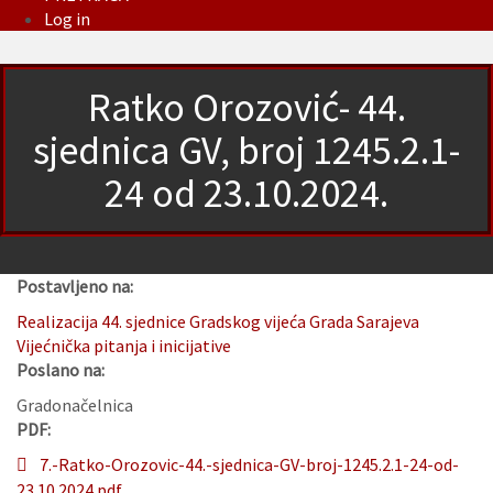
Log in
Ratko Orozović- 44.
sjednica GV, broj 1245.2.1-
24 od 23.10.2024.
Postavljeno na:
Realizacija 44. sjednice Gradskog vijeća Grada Sarajeva
Vijećnička pitanja i inicijative
Poslano na:
Gradonačelnica
PDF:
7.-Ratko-Orozovic-44.-sjednica-GV-broj-1245.2.1-24-od-
23.10.2024.pdf