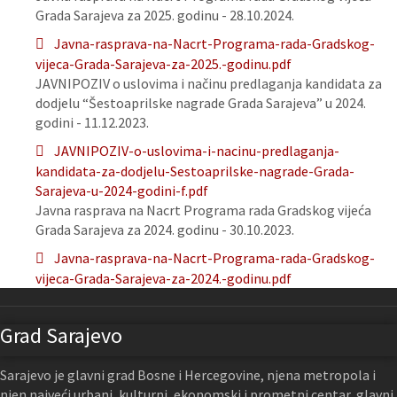
Grada Sarajeva za 2025. godinu - 28.10.2024.
Javna-rasprava-na-Nacrt-Programa-rada-Gradskog-
vijeca-Grada-Sarajeva-za-2025.-godinu.pdf
JAVNIPOZIV o uslovima i načinu predlaganja kandidata za
dodjelu “Šestoaprilske nagrade Grada Sarajeva” u 2024.
godini - 11.12.2023.
JAVNIPOZIV-o-uslovima-i-nacinu-predlaganja-
kandidata-za-dodjelu-Sestoaprilske-nagrade-Grada-
Sarajeva-u-2024-godini-f.pdf
Javna rasprava na Nacrt Programa rada Gradskog vijeća
Grada Sarajeva za 2024. godinu - 30.10.2023.
Javna-rasprava-na-Nacrt-Programa-rada-Gradskog-
vijeca-Grada-Sarajeva-za-2024.-godinu.pdf
Grad Sarajevo
Sarajevo je glavni grad Bosne i Hercegovine, njena metropola i
njen najveći urbani, kulturni, ekonomski i prometni centar, glavni