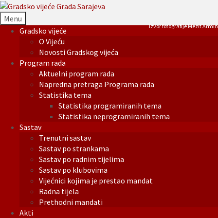
Menu
Izvor fotografije Mezit Armin
Gradsko vijeće
O Vijeću
Novosti Gradskog vijeća
Program rada
Aktuelni program rada
Napredna pretraga Programa rada
Statistika tema
Statistika programiranih tema
Statistika neprogramiranih tema
Sastav
Trenutni sastav
Sastav po strankama
Sastav po radnim tijelima
Sastav po klubovima
Vijećnici kojima je prestao mandat
Radna tijela
Prethodni mandati
Akti