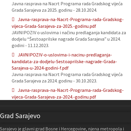
Javna rasprava na Nacrt Programa rada Gradskog vijeća
Grada Sarajeva za 2025. godinu - 28.10.2024.
Javna-rasprava-na-Nacrt-Programa-rada-Gradskog-
vijeca-Grada-Sarajeva-za-2025.-godinu.pdf
JAVNIPOZIV o uslovima i načinu predlaganja kandidata za
dodjelu “Šestoaprilske nagrade Grada Sarajeva” u 2024.
godini - 11.12.2023.
JAVNIPOZIV-o-uslovima-i-nacinu-predlaganja-
kandidata-za-dodjelu-Sestoaprilske-nagrade-Grada-
Sarajeva-u-2024-godini-f.pdf
Javna rasprava na Nacrt Programa rada Gradskog vijeća
Grada Sarajeva za 2024. godinu - 30.10.2023.
Javna-rasprava-na-Nacrt-Programa-rada-Gradskog-
vijeca-Grada-Sarajeva-za-2024.-godinu.pdf
Grad Sarajevo
Sarajevo je glavni grad Bosne i Hercegovine, njena metropola i