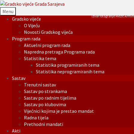
Menu
Izvor fotografije Mezit Armin
Gradsko vijeće
O Vijeću
Novosti Gradskog vijeća
Program rada
Aktuelni program rada
Napredna pretraga Programa rada
Statistika tema
Statistika programiranih tema
Statistika neprogramiranih tema
Sastav
Trenutni sastav
Sastav po strankama
Sastav po radnim tijelima
Sastav po klubovima
Vijećnici kojima je prestao mandat
Radna tijela
Prethodni mandati
Akti