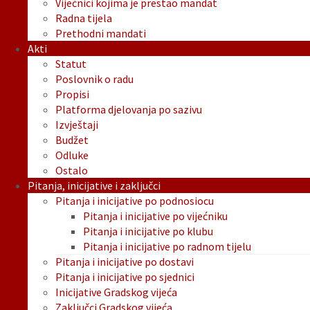
Vijećnici kojima je prestao mandat
Radna tijela
Prethodni mandati
Akti
Statut
Poslovnik o radu
Propisi
Platforma djelovanja po sazivu
Izvještaji
Budžet
Odluke
Ostalo
Pitanja, inicijative i zaključci
Pitanja i inicijative po podnosiocu
Pitanja i inicijative po vijećniku
Pitanja i inicijative po klubu
Pitanja i inicijative po radnom tijelu
Pitanja i inicijative po dostavi
Pitanja i inicijative po sjednici
Inicijative Gradskog vijeća
Zaključci Gradskog vijeća