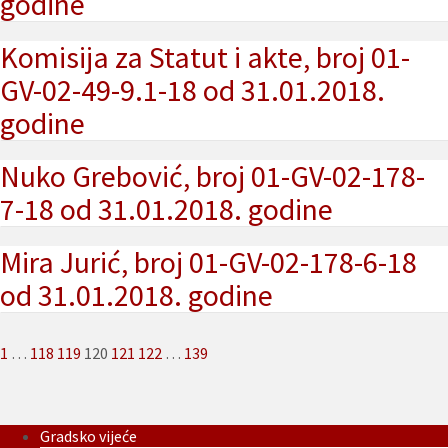
godine
Komisija za Statut i akte, broj 01-
GV-02-49-9.1-18 od 31.01.2018.
godine
Nuko Grebović, broj 01-GV-02-178-
7-18 od 31.01.2018. godine
Mira Jurić, broj 01-GV-02-178-6-18
od 31.01.2018. godine
Posts
1
…
118
119
120
121
122
…
139
pagination
Gradsko vijeće