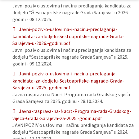
Javni poziv o uslovima i načinu predlaganja kandidata za
dodjelu “Šestoaprilske nagrade Grada Sarajeva” u 2026.
godini - 08.12.2025.
Javni-poziv-o-uslovima-i-nacinu-predlaganja-
kandidata-za-dodjelu-Sestoaprilske-nagrade-Grada-
Sarajeva-u-2026.-godini.pdf
Javni poziv o uslovima i načinu predlaganja kandidata za
dodjelu “Šestoaprilske nagrade Grada Sarajeva” u 2025.
godini - 09.12.2024.
Javni-poziv-o-uslovima-i-nacinu-predlaganja-
kandidata-za-dodjelu-Sestoaprilske-nagrade-Grada-
Sarajeva-u-2025.-godini.pdf
Javna rasprava na Nacrt Programa rada Gradskog vijeća
Grada Sarajeva za 2025. godinu - 28.10.2024.
Javna-rasprava-na-Nacrt-Programa-rada-Gradskog-
vijeca-Grada-Sarajeva-za-2025.-godinu.pdf
JAVNIPOZIV o uslovima i načinu predlaganja kandidata za
dodjelu “Šestoaprilske nagrade Grada Sarajeva” u 2024.
godini - 11.12.2023.