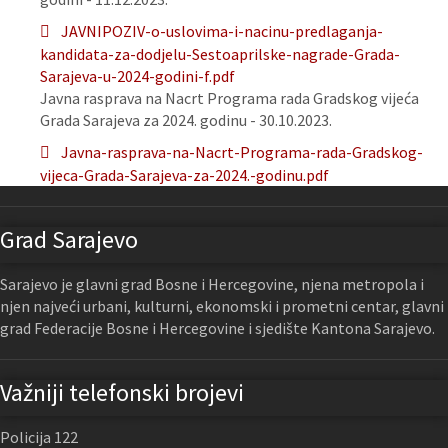
JAVNIPOZIV-o-uslovima-i-nacinu-predlaganja-
kandidata-za-dodjelu-Sestoaprilske-nagrade-Grada-
Sarajeva-u-2024-godini-f.pdf
Javna rasprava na Nacrt Programa rada Gradskog vijeća
Grada Sarajeva za 2024. godinu - 30.10.2023.
Javna-rasprava-na-Nacrt-Programa-rada-Gradskog-
vijeca-Grada-Sarajeva-za-2024.-godinu.pdf
Grad Sarajevo
Sarajevo je glavni grad Bosne i Hercegovine, njena metropola i
njen najveći urbani, kulturni, ekonomski i prometni centar, glavni
grad Federacije Bosne i Hercegovine i sjedište Kantona Sarajevo.
Važniji telefonski brojevi
Policija 122