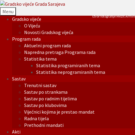
Menu
Izvor fotografije Mezit Armin
Gradsko vijeće
O Vijeću
Novosti Gradskog vijeća
Program rada
Aktuelni program rada
Napredna pretraga Programa rada
Statistika tema
Statistika programiranih tema
Statistika neprogramiranih tema
Sastav
Trenutni sastav
Sastav po strankama
Sastav po radnim tijelima
Sastav po klubovima
Vijećnici kojima je prestao mandat
Radna tijela
Prethodni mandati
Akti