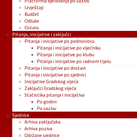
Platforma djelovanja po sazivu
Izvještaji
Budžet
Odluke
Ostalo
Pitanja, inicijative i zaključci
Pitanja i inicijative po podnosiocu
Pitanja i inicijative po vijećniku
Pitanja i inicijative po klubu
Pitanja i inicijative po radnom tijelu
Pitanja i inicijative po dostavi
Pitanja i inicijative po sjednici
Inicijative Gradskog vijeća
Zaključci Gradskog vijeća
Statistika pitanja i inicijativa
Po godini
Po sazivu
Sjednice
Arhiva zaključaka
Arhiva poziva
Održane sjednice