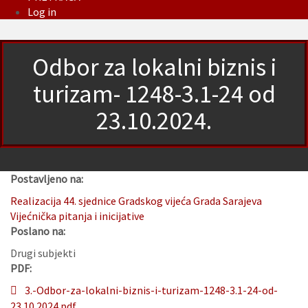
Log in
Odbor za lokalni biznis i
turizam- 1248-3.1-24 od
23.10.2024.
Postavljeno na:
Realizacija 44. sjednice Gradskog vijeća Grada Sarajeva
Vijećnička pitanja i inicijative
Poslano na:
Drugi subjekti
PDF:
3.-Odbor-za-lokalni-biznis-i-turizam-1248-3.1-24-od-
23.10.2024.pdf