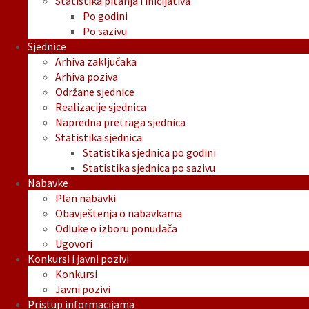
Statistika pitanja i inicijativa
Po godini
Po sazivu
Sjednice
Arhiva zaključaka
Arhiva poziva
Održane sjednice
Realizacije sjednica
Napredna pretraga sjednica
Statistika sjednica
Statistika sjednica po godini
Statistika sjednica po sazivu
Nabavke
Plan nabavki
Obavještenja o nabavkama
Odluke o izboru ponuđača
Ugovori
Konkursi i javni pozivi
Konkursi
Javni pozivi
Pristup informacijama