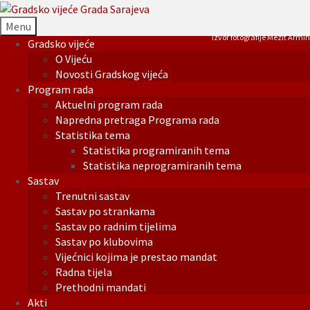
Menu
Izvor fotografije Mezit Armin
Gradsko vijeće
O Vijeću
Novosti Gradskog vijeća
Program rada
Aktuelni program rada
Napredna pretraga Programa rada
Statistika tema
Statistika programiranih tema
Statistika neprogramiranih tema
Sastav
Trenutni sastav
Sastav po strankama
Sastav po radnim tijelima
Sastav po klubovima
Vijećnici kojima je prestao mandat
Radna tijela
Prethodni mandati
Akti