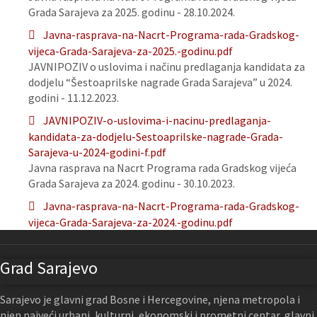
Grada Sarajeva za 2025. godinu - 28.10.2024.
Javna-rasprava-na-Nacrt-Programa-rada-Gradskog-
vijeca-Grada-Sarajeva-za-2025.-godinu.pdf
JAVNIPOZIV o uslovima i načinu predlaganja kandidata za
dodjelu “Šestoaprilske nagrade Grada Sarajeva” u 2024.
godini - 11.12.2023.
JAVNIPOZIV-o-uslovima-i-nacinu-predlaganja-
kandidata-za-dodjelu-Sestoaprilske-nagrade-Grada-
Sarajeva-u-2024-godini-f.pdf
Javna rasprava na Nacrt Programa rada Gradskog vijeća
Grada Sarajeva za 2024. godinu - 30.10.2023.
Javna-rasprava-na-Nacrt-Programa-rada-Gradskog-
vijeca-Grada-Sarajeva-za-2024.-godinu.pdf
Grad Sarajevo
Sarajevo je glavni grad Bosne i Hercegovine, njena metropola i
njen najveći urbani, kulturni, ekonomski i prometni centar, glavni