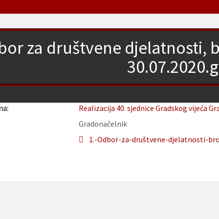
or za društvene djelatnosti, 
30.07.2020.
na:
Realizacija 40. sjednice Gradskog vijeća Gr
Gradonačelnik
1.-Odbor-za-društvene-djelatnosti-bro