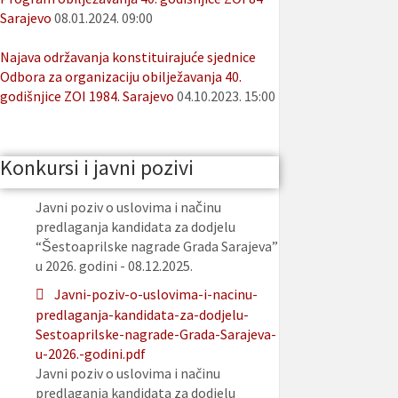
Sarajevo
08.01.2024. 09:00
Najava održavanja konstituirajuće sjednice
Odbora za organizaciju obilježavanja 40.
godišnjice ZOI 1984. Sarajevo
04.10.2023. 15:00
Konkursi i javni pozivi
Javni poziv o uslovima i načinu
predlaganja kandidata za dodjelu
“Šestoaprilske nagrade Grada Sarajeva”
u 2026. godini - 08.12.2025.
Javni-poziv-o-uslovima-i-nacinu-
predlaganja-kandidata-za-dodjelu-
Sestoaprilske-nagrade-Grada-Sarajeva-
u-2026.-godini.pdf
Javni poziv o uslovima i načinu
predlaganja kandidata za dodjelu