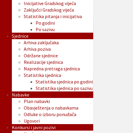
Inicijative Gradskog vijeća
Zaključci Gradskog vijeća
Statistika pitanja i inicijativa
Po godini
Po sazivu
Sjednice
Arhiva zaključaka
Arhiva poziva
Održane sjednice
Realizacije sjednica
Napredna pretraga sjednica
Statistika sjednica
Statistika sjednica po godini
Statistika sjednica po sazivu
Nabavke
Plan nabavki
Obavještenja o nabavkama
Odluke o izboru ponuđača
Ugovori
Konkursi i javni pozivi