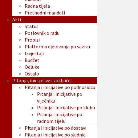
Radna tijela
Prethodni mandati
Akti
Statut
Poslovnik o radu
Propisi
Platforma djelovanja po sazivu
Izvještaji
Budžet
Odluke
Ostalo
Pitanja, inicijative i zaključci
Pitanja i inicijative po podnosiocu
Pitanja i inicijative po
vijećniku
Pitanja i inicijative po klubu
Pitanja i inicijative po
radnom tijelu
Pitanja i inicijative po dostavi
Pitanja i inicijative po sjednici