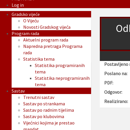
Log in
Gradsko vijeće
O Vijeću
Odb
Novosti Gradskog vijeća
Program rada
Aktuelni program rada
Napredna pretraga Programa
rada
Statistika tema
Postavljeno 
Statistika programiranih
tema
Poslano na:
Statistika neprogramiranih
PDF:
tema
Sastav
Odgovor:
Trenutni sastav
Realizirano:
Sastav po strankama
Sastav po radnim tijelima
Sastav po klubovima
Vijećnici kojima je prestao
mandat