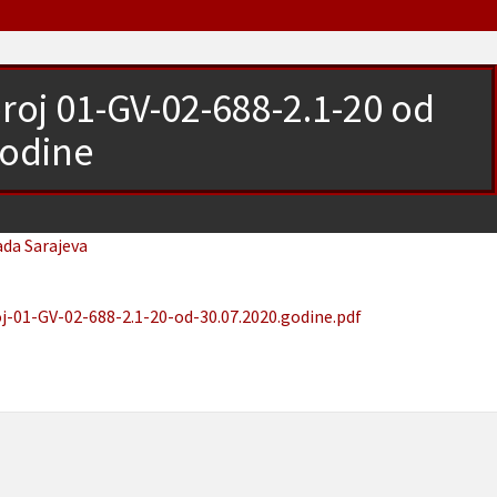
broj 01-GV-02-688-2.1-20 od
godine
ada Sarajeva
j-01-GV-02-688-2.1-20-od-30.07.2020.godine.pdf