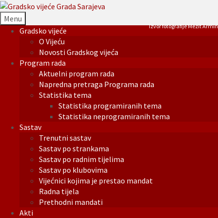
Menu
Izvor fotografije Mezit Armin
Gradsko vijeće
O Vijeću
Novosti Gradskog vijeća
Program rada
Aktuelni program rada
Napredna pretraga Programa rada
Statistika tema
Statistika programiranih tema
Statistika neprogramiranih tema
Sastav
Trenutni sastav
Sastav po strankama
Sastav po radnim tijelima
Sastav po klubovima
Vijećnici kojima je prestao mandat
Radna tijela
Prethodni mandati
Akti