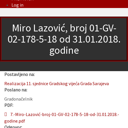
Log in
Miro Lazović, broj 01-GV-
02-178-5-18 od 31.01.2018.
godine
Postavljeno na:
Realizacija 11. sjednice Gradskog vijeća Grada Sarajeva
Poslano na:
Gradonačelnik
PDF:
7.-Miro-Lazović-broj-01-GV-02-178-5-18-od-31.01.2018.-
godine.pdf
Odgovor: