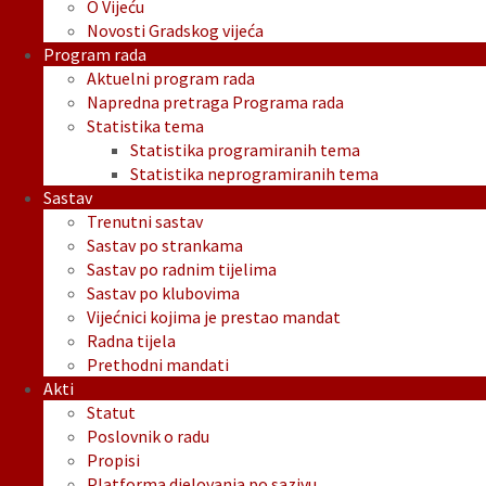
O Vijeću
Novosti Gradskog vijeća
Program rada
Aktuelni program rada
Napredna pretraga Programa rada
Statistika tema
Statistika programiranih tema
Statistika neprogramiranih tema
Sastav
Trenutni sastav
Sastav po strankama
Sastav po radnim tijelima
Sastav po klubovima
Vijećnici kojima je prestao mandat
Radna tijela
Prethodni mandati
Akti
Statut
Poslovnik o radu
Propisi
Platforma djelovanja po sazivu