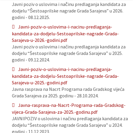
Javni poziv o uslovima i načinu predlaganja kandidata za
dodjelu “Šestoaprilske nagrade Grada Sarajeva” u 2026.
godini - 08.12.2025.
Javni-poziv-o-uslovima-i-nacinu-predlaganja-
kandidata-za-dodjelu-Sestoaprilske-nagrade-Grada-
Sarajeva-u-2026.-godini.pdf
Javni poziv o uslovima i načinu predlaganja kandidata za
dodjelu “Šestoaprilske nagrade Grada Sarajeva” u 2025.
godini - 09.12.2024.
Javni-poziv-o-uslovima-i-nacinu-predlaganja-
kandidata-za-dodjelu-Sestoaprilske-nagrade-Grada-
Sarajeva-u-2025.-godini.pdf
Javna rasprava na Nacrt Programa rada Gradskog vijeća
Grada Sarajeva za 2025. godinu - 28.10.2024.
Javna-rasprava-na-Nacrt-Programa-rada-Gradskog-
vijeca-Grada-Sarajeva-za-2025.-godinu.pdf
JAVNIPOZIV o uslovima i načinu predlaganja kandidata za
dodjelu “Šestoaprilske nagrade Grada Sarajeva” u 2024.
godini - 11.12.2023.