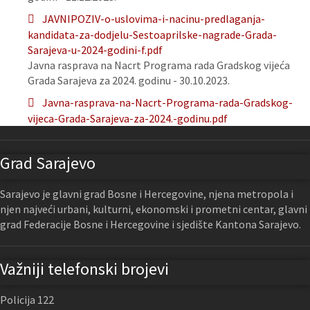
JAVNIPOZIV-o-uslovima-i-nacinu-predlaganja-
kandidata-za-dodjelu-Sestoaprilske-nagrade-Grada-
Sarajeva-u-2024-godini-f.pdf
Javna rasprava na Nacrt Programa rada Gradskog vijeća
Grada Sarajeva za 2024. godinu - 30.10.2023.
Javna-rasprava-na-Nacrt-Programa-rada-Gradskog-
vijeca-Grada-Sarajeva-za-2024.-godinu.pdf
Grad Sarajevo
Sarajevo je glavni grad Bosne i Hercegovine, njena metropola i
njen najveći urbani, kulturni, ekonomski i prometni centar, glavni
grad Federacije Bosne i Hercegovine i sjedište Kantona Sarajevo.
Važniji telefonski brojevi
Policija 122