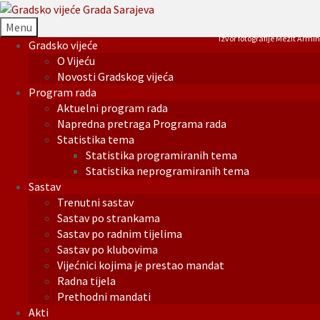
Menu
Izvor fotografije Mezit Armin
Gradsko vijeće
O Vijeću
Novosti Gradskog vijeća
Program rada
Aktuelni program rada
Napredna pretraga Programa rada
Statistika tema
Statistika programiranih tema
Statistika neprogramiranih tema
Sastav
Trenutni sastav
Sastav po strankama
Sastav po radnim tijelima
Sastav po klubovima
Vijećnici kojima je prestao mandat
Radna tijela
Prethodni mandati
Akti