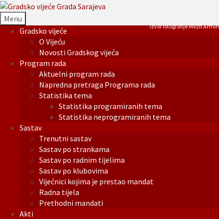
Menu
Izvor fotografije Mezit Armin
Gradsko vijeće
O Vijeću
Novosti Gradskog vijeća
Program rada
Aktuelni program rada
Napredna pretraga Programa rada
Statistika tema
Statistika programiranih tema
Statistika neprogramiranih tema
Sastav
Trenutni sastav
Sastav po strankama
Sastav po radnim tijelima
Sastav po klubovima
Vijećnici kojima je prestao mandat
Radna tijela
Prethodni mandati
Akti