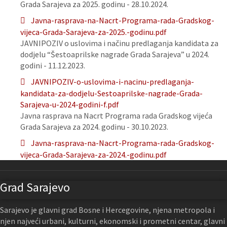
Grada Sarajeva za 2025. godinu - 28.10.2024.
Javna-rasprava-na-Nacrt-Programa-rada-Gradskog-
vijeca-Grada-Sarajeva-za-2025.-godinu.pdf
JAVNIPOZIV o uslovima i načinu predlaganja kandidata za
dodjelu “Šestoaprilske nagrade Grada Sarajeva” u 2024.
godini - 11.12.2023.
JAVNIPOZIV-o-uslovima-i-nacinu-predlaganja-
kandidata-za-dodjelu-Sestoaprilske-nagrade-Grada-
Sarajeva-u-2024-godini-f.pdf
Javna rasprava na Nacrt Programa rada Gradskog vijeća
Grada Sarajeva za 2024. godinu - 30.10.2023.
Javna-rasprava-na-Nacrt-Programa-rada-Gradskog-
vijeca-Grada-Sarajeva-za-2024.-godinu.pdf
Grad Sarajevo
Sarajevo je glavni grad Bosne i Hercegovine, njena metropola i
njen najveći urbani, kulturni, ekonomski i prometni centar, glavni