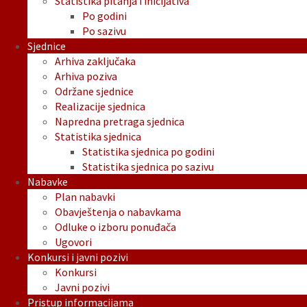
Statistika pitanja i inicijativa
Po godini
Po sazivu
Sjednice
Arhiva zaključaka
Arhiva poziva
Održane sjednice
Realizacije sjednica
Napredna pretraga sjednica
Statistika sjednica
Statistika sjednica po godini
Statistika sjednica po sazivu
Nabavke
Plan nabavki
Obavještenja o nabavkama
Odluke o izboru ponuđača
Ugovori
Konkursi i javni pozivi
Konkursi
Javni pozivi
Pristup informacijama