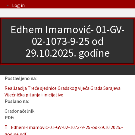
Log in
Edhem Imamović- 01-GV-
02-1073-9-25 od
29.10.2025. godine
Postavljeno na:
Realizacija Treće sjednice Gradskog vijeća Grada Sarajeva
Vijećnička pitanja i inicijative
Poslano na:
Gradonačelnik
PDF:
Edhem-Imamovic-01-GV-02-1073-9-25-od-29.10.2025.-
godine.pdf