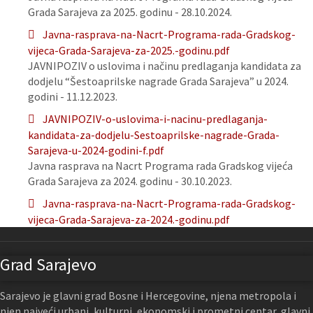
Grada Sarajeva za 2025. godinu - 28.10.2024.
Javna-rasprava-na-Nacrt-Programa-rada-Gradskog-
vijeca-Grada-Sarajeva-za-2025.-godinu.pdf
JAVNIPOZIV o uslovima i načinu predlaganja kandidata za
dodjelu “Šestoaprilske nagrade Grada Sarajeva” u 2024.
godini - 11.12.2023.
JAVNIPOZIV-o-uslovima-i-nacinu-predlaganja-
kandidata-za-dodjelu-Sestoaprilske-nagrade-Grada-
Sarajeva-u-2024-godini-f.pdf
Javna rasprava na Nacrt Programa rada Gradskog vijeća
Grada Sarajeva za 2024. godinu - 30.10.2023.
Javna-rasprava-na-Nacrt-Programa-rada-Gradskog-
vijeca-Grada-Sarajeva-za-2024.-godinu.pdf
Grad Sarajevo
Sarajevo je glavni grad Bosne i Hercegovine, njena metropola i
njen najveći urbani, kulturni, ekonomski i prometni centar, glavni