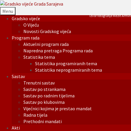
Menu
Izvor fotografije Mezit Armin
Gradsko vijeće
O Vijeću
Novosti Gradskog vijeća
Program rada
Aktuelni program rada
Napredna pretraga Programa rada
Statistika tema
Statistika programiranih tema
Statistika neprogramiranih tema
Sastav
Trenutni sastav
Sastav po strankama
Sastav po radnim tijelima
Sastav po klubovima
Vijećnici kojima je prestao mandat
Radna tijela
Prethodni mandati
Akti