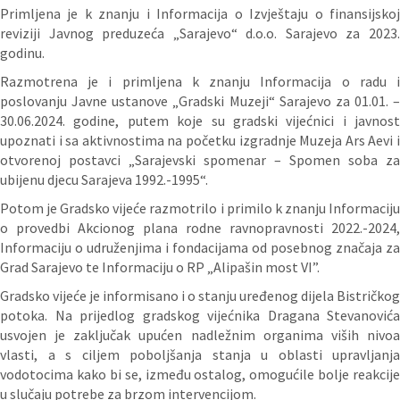
Primljena je k znanju i Informacija o Izvještaju o finansijskoj
reviziji Javnog preduzeća „Sarajevo“ d.o.o. Sarajevo za 2023.
godinu.
Razmotrena je i primljena k znanju Informacija o radu i
poslovanju Javne ustanove „Gradski Muzeji“ Sarajevo za 01.01. –
30.06.2024. godine, putem koje su gradski vijećnici i javnost
upoznati i sa aktivnostima na početku izgradnje Muzeja Ars Aevi i
otvorenoj postavci „Sarajevski spomenar – Spomen soba za
ubijenu djecu Sarajeva 1992.-1995“.
Potom je Gradsko vijeće razmotrilo i primilo k znanju Informaciju
o provedbi Akcionog plana rodne ravnopravnosti 2022.-2024,
Informaciju o udruženjima i fondacijama od posebnog značaja za
Grad Sarajevo te Informaciju o RP „Alipašin most VI”.
Gradsko vijeće je informisano i o stanju uređenog dijela Bistričkog
potoka. Na prijedlog gradskog vijećnika Dragana Stevanovića
usvojen je zaključak upućen nadležnim organima viših nivoa
vlasti, a s ciljem poboljšanja stanja u oblasti upravljanja
vodotocima kako bi se, između ostalog, omogućile bolje reakcije
u slučaju potrebe za brzom intervencijom.