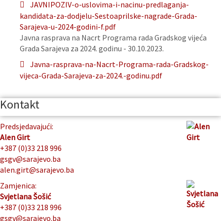
JAVNIPOZIV-o-uslovima-i-nacinu-predlaganja-
kandidata-za-dodjelu-Sestoaprilske-nagrade-Grada-
Sarajeva-u-2024-godini-f.pdf
Javna rasprava na Nacrt Programa rada Gradskog vijeća
Grada Sarajeva za 2024. godinu - 30.10.2023.
Javna-rasprava-na-Nacrt-Programa-rada-Gradskog-
vijeca-Grada-Sarajeva-za-2024.-godinu.pdf
Kontakt
Predsjedavajući:
Alen Girt
+387 (0)33 218 996
gsgv@sarajevo.ba
alen.girt@sarajevo.ba
Zamjenica:
Svjetlana Šošić
+387 (0)33 218 996
gsgv@sarajevo.ba