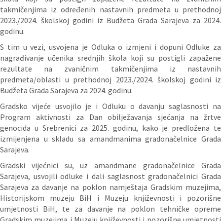
takmičenjima iz određenih nastavnih predmeta u prethodnoj
2023./2024. školskoj godini iz Budžeta Grada Sarajeva za 2024.
godinu.
S tim u vezi, usvojena je Odluka o izmjeni i dopuni Odluke za
nagrađivanje učenika srednjih škola koji su postigli zapažene
rezultate na zvaničnim takmičenjima iz nastavnih
predmeta/oblasti u prethodnoj 2023./2024. školskoj godini iz
Budžeta Grada Sarajeva za 2024. godinu.
Gradsko vijeće usvojilo je i Odluku o davanju saglasnosti na
Program aktivnosti za Dan obilježavanja sjećanja na žrtve
genocida u Srebrenici za 2025. godinu, kako je predložena te
izmijenjena u skladu sa amandmanima gradonačelnice Grada
Sarajeva.
Gradski vijećnici su, uz amandmane gradonačelnice Grada
Sarajeva, usvojili odluke i dali saglasnost gradonačelnici Grada
Sarajeva za davanje na poklon namještaja Gradskim muzejima,
Historijskom muzeju BiH i Muzeju književnosti i pozorišne
umjetnosti BiH, te za davanje na poklon tehničke opreme
Gradskim muzejima i Muzeju književnosti i pozorišne umjetnosti