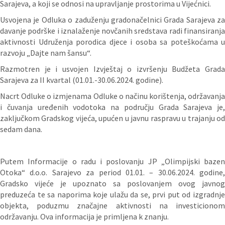
Sarajeva, a koji se odnosi na upravljanje prostorima u Vijećnici.
Usvojena je Odluka o zaduženju gradonačelnici Grada Sarajeva za
davanje podrške i iznalaženje novčanih sredstava radi finansiranja
aktivnosti Udruženja porodica djece i osoba sa poteškoćama u
razvoju „Dajte nam šansu“.
Razmotren je i usvojen Izvještaj o izvršenju Budžeta Grada
Sarajeva za II kvartal (01.01.-30.06.2024. godine).
Nacrt Odluke o izmjenama Odluke o načinu korištenja, održavanja
i čuvanja uređenih vodotoka na području Grada Sarajeva je,
zaključkom Gradskog vijeća, upućen u javnu raspravu u trajanju od
sedam dana.
Putem Informacije o radu i poslovanju JP „Olimpijski bazen
Otoka“ d.o.o. Sarajevo za period 01.01. – 30.06.2024. godine,
Gradsko vijeće je upoznato sa poslovanjem ovog javnog
preduzeća te sa naporima koje ulažu da se, prvi put od izgradnje
objekta, poduzmu značajne aktivnosti na investicionom
održavanju. Ova informacija je primljena k znanju.