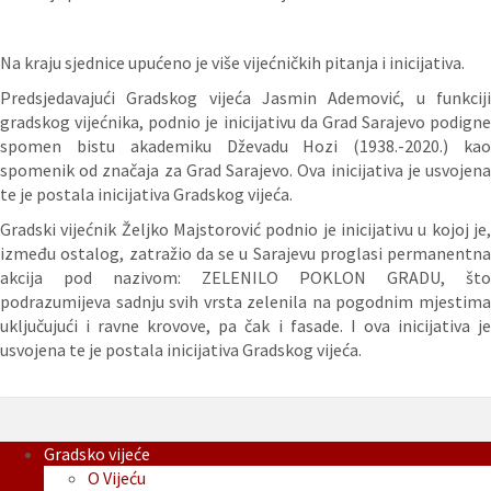
Na kraju sjednice upućeno je više vijećničkih pitanja i inicijativa.
Predsjedavajući Gradskog vijeća Jasmin Ademović, u funkciji
gradskog vijećnika, podnio je inicijativu da Grad Sarajevo podigne
spomen bistu akademiku Dževadu Hozi (1938.-2020.) kao
spomenik od značaja za Grad Sarajevo. Ova inicijativa je usvojena
te je postala inicijativa Gradskog vijeća.
Gradski vijećnik Željko Majstorović podnio je inicijativu u kojoj je,
između ostalog, zatražio da se u Sarajevu proglasi permanentna
akcija pod nazivom: ZELENILO POKLON GRADU, što
podrazumijeva sadnju svih vrsta zelenila na pogodnim mjestima
uključujući i ravne krovove, pa čak i fasade. I ova inicijativa je
usvojena te je postala inicijativa Gradskog vijeća.
Gradsko vijeće
O Vijeću