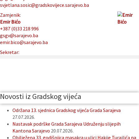
svjetlana.sosic@gradskovijece.sarajevo.ba
Zamjenik:
Emir Bićo
+387 (0)33 218 996
gsgv@sarajevo.ba
emir.bico@sarajevo.ba
Sekretar:
Novosti iz Gradskog vijeća
Održana 13. sjednica Gradskog vijeća Grada Sarajeva
27.07.2026.
Nastavak podrške Grada Sarajeva Udruženju slijepih
Kantona Sarajevo
20.07.2026.
Obilježena 33. godišnjica masakra u ulici Hakije Turajlića na