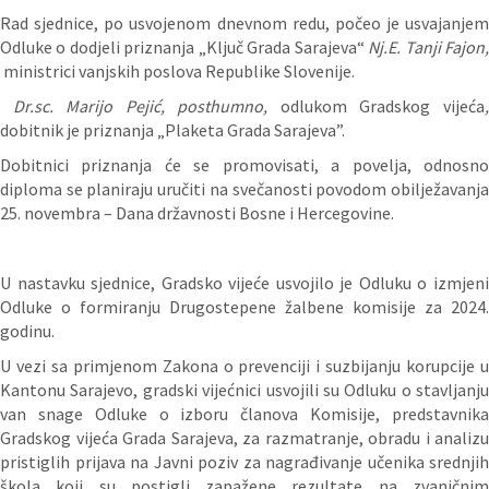
Rad sjednice, po usvojenom dnevnom redu, počeo je usvajanjem
Odluke o dodjeli priznanja „Ključ Grada Sarajeva“
Nj.E. Tanji Fajon
ministrici vanjskih poslova Republike Slovenije.
Dr.sc. Marijo Pejić, posthumno,
odlukom Gradskog vijeća
dobitnik je priznanja „Plaketa Grada Sarajeva”.
Dobitnici priznanja će se promovisati, a povelja, odnosno
diploma se planiraju uručiti na svečanosti povodom obilježavanja
25. novembra – Dana državnosti Bosne i Hercegovine.
U nastavku sjednice, Gradsko vijeće usvojilo je Odluku o izmjeni
Odluke o formiranju Drugostepene žalbene komisije za 2024.
godinu.
U vezi sa primjenom Zakona o prevenciji i suzbijanju korupcije u
Kantonu Sarajevo, gradski vijećnici usvojili su Odluku o stavljanju
van snage Odluke o izboru članova Komisije, predstavnika
Gradskog vijeća Grada Sarajeva, za razmatranje, obradu i analizu
pristiglih prijava na Javni poziv za nagrađivanje učenika srednjih
škola koji su postigli zapažene rezultate na zvaničnim