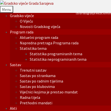
Menu
Izvor fotografije Mezit Armin
Gradsko vijeće
O Vijeću
Novosti Gradskog vijeća
Program rada
Aktuelni program rada
Napredna pretraga Programa rada
Statistika tema
Statistika programiranih tema
Statistika neprogramiranih tema
Sastav
Trenutni sastav
Sastav po strankama
Sastav po radnim tijelima
Sastav po klubovima
Vijećnici kojima je prestao mandat
Radna tijela
Prethodni mandati
Akti