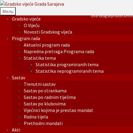
Menu
Izvor fotografije Mezit Armin
Gradsko vijeće
O Vijeću
Novosti Gradskog vijeća
Program rada
Aktuelni program rada
Napredna pretraga Programa rada
Statistika tema
Statistika programiranih tema
Statistika neprogramiranih tema
Sastav
Trenutni sastav
Sastav po strankama
Sastav po radnim tijelima
Sastav po klubovima
Vijećnici kojima je prestao mandat
Radna tijela
Prethodni mandati
Akti