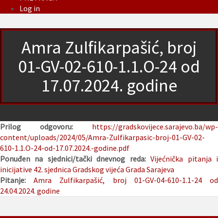
Log in
Amra Zulfikarpašić, broj
01-GV-02-610-1.1.O-24 od
17.07.2024. godine
Prilog odgovoru:
https://gradskovijece.sarajevo.ba/wp-
content/uploads/2024/05/Amra-Zulfikarpasic-broj-01-GV-02-
610-1.1.O-24-od-17.07.2024.-godine.pdf
Ponuđen na sjednici/tački dnevnog reda:
Vijećnička pitanja 
inicijative
42. sjednica Gradskog vijeća Grada Sarajeva
Pitanje:
Amra Zulfikarpašić, broj 01-GV-04-610-1.1-24 o
24.04.2024. godine