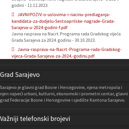
godini - 11.12.2023.
JAVNIPOZIV-o-uslovima-i-nacinu-predlaganja-
kandidata-za-dodjelu-Sestoaprilske-nagrade-Grada-
Sarajeva-u-2024-godini-f.pdf
Javna rasprava na Nacrt Programa rada Gradskog vijeća
Grada Sarajeva za 2024. godinu - 30.10.2023.
Javna-rasprava-na-Nacrt-Programa-rada-Gradskog-
vijeca-Grada-Sarajeva-za-2024.-godinu.pdf
Grad Sarajevo
Sarajevo je glavni grad Bosne i Hercegovine, njena metropola i
njen najveći urbani, kulturni, ekonomski i prometni centar, glavni
grad Federacije Bosne i Hercegovine i sjedište Kantona Sarajevo.
Važniji telefonski brojevi