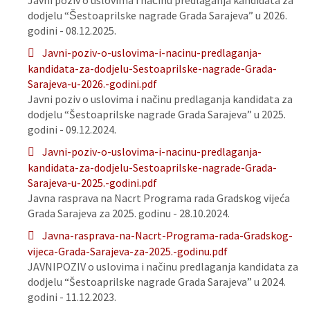
Javni poziv o uslovima i načinu predlaganja kandidata za
dodjelu “Šestoaprilske nagrade Grada Sarajeva” u 2026.
godini - 08.12.2025.
Javni-poziv-o-uslovima-i-nacinu-predlaganja-
kandidata-za-dodjelu-Sestoaprilske-nagrade-Grada-
Sarajeva-u-2026.-godini.pdf
Javni poziv o uslovima i načinu predlaganja kandidata za
dodjelu “Šestoaprilske nagrade Grada Sarajeva” u 2025.
godini - 09.12.2024.
Javni-poziv-o-uslovima-i-nacinu-predlaganja-
kandidata-za-dodjelu-Sestoaprilske-nagrade-Grada-
Sarajeva-u-2025.-godini.pdf
Javna rasprava na Nacrt Programa rada Gradskog vijeća
Grada Sarajeva za 2025. godinu - 28.10.2024.
Javna-rasprava-na-Nacrt-Programa-rada-Gradskog-
vijeca-Grada-Sarajeva-za-2025.-godinu.pdf
JAVNIPOZIV o uslovima i načinu predlaganja kandidata za
dodjelu “Šestoaprilske nagrade Grada Sarajeva” u 2024.
godini - 11.12.2023.