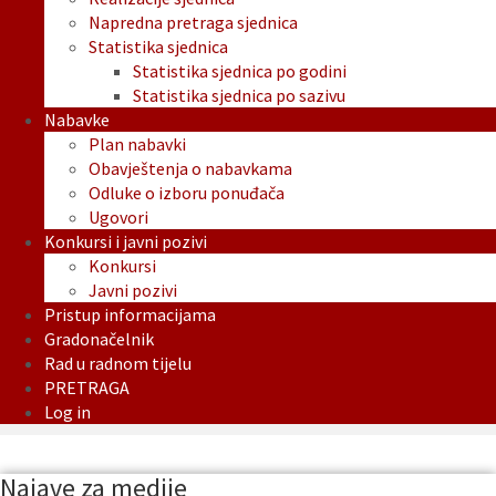
Napredna pretraga sjednica
Statistika sjednica
Statistika sjednica po godini
Statistika sjednica po sazivu
Nabavke
Plan nabavki
Obavještenja o nabavkama
Odluke o izboru ponuđača
Ugovori
Konkursi i javni pozivi
Konkursi
Javni pozivi
Pristup informacijama
Gradonačelnik
Rad u radnom tijelu
PRETRAGA
Log in
Najave za medije