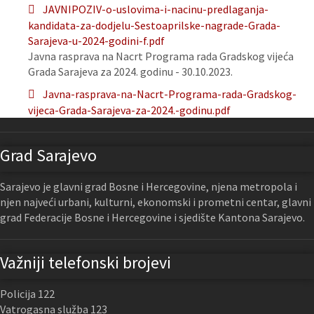
JAVNIPOZIV-o-uslovima-i-nacinu-predlaganja-
kandidata-za-dodjelu-Sestoaprilske-nagrade-Grada-
Sarajeva-u-2024-godini-f.pdf
Javna rasprava na Nacrt Programa rada Gradskog vijeća
Grada Sarajeva za 2024. godinu - 30.10.2023.
Javna-rasprava-na-Nacrt-Programa-rada-Gradskog-
vijeca-Grada-Sarajeva-za-2024.-godinu.pdf
Grad Sarajevo
Sarajevo je glavni grad Bosne i Hercegovine, njena metropola i
njen najveći urbani, kulturni, ekonomski i prometni centar, glavni
grad Federacije Bosne i Hercegovine i sjedište Kantona Sarajevo.
Važniji telefonski brojevi
Policija 122
Vatrogasna služba 123