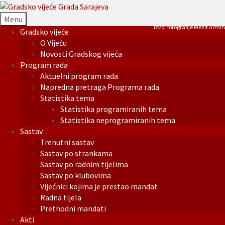
Menu
Izvor fotografije Mezit Armin
Gradsko vijeće
O Vijeću
Novosti Gradskog vijeća
Program rada
Aktuelni program rada
Napredna pretraga Programa rada
Statistika tema
Statistika programiranih tema
Statistika neprogramiranih tema
Sastav
Trenutni sastav
Sastav po strankama
Sastav po radnim tijelima
Sastav po klubovima
Vijećnici kojima je prestao mandat
Radna tijela
Prethodni mandati
Akti