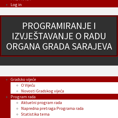
Log in
PROGRAMIRANJE I
IZVJEŠTAVANJE O RADU
ORGANA GRADA SARAJEVA
Gradsko vijeće
O Vijeću
Novosti Gradskog vijeća
Program rada
Aktuelni program rada
Napredna pretraga Programa rada
Statistika tema