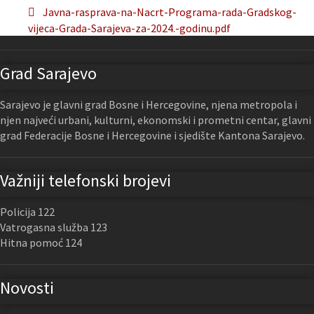
Javna-rasprava-na-Nacrt-Programa-rada-Gradskog-
vijeca-Grada-Sarajeva-za-2024.-godinu.pdf
Grad Sarajevo
Sarajevo je glavni grad Bosne i Hercegovine, njena metropola i
njen najveći urbani, kulturni, ekonomski i prometni centar, glavni
grad Federacije Bosne i Hercegovine i sjedište Kantona Sarajevo.
Važniji telefonski brojevi
Policija 122
Vatrogasna služba 123
Hitna pomoć 124
Novosti