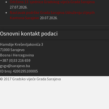
Održana 13. sjednica Gradskog vijeća Grada Sarajeva
27.07.2026.
Nastavak podrške Grada Sarajeva Udruženju slijepih
Kantona Sarajevo
20.07.2026.
Osnovni kontakt podaci
Hamdije Kreševljakovića 3
71000 Sarajevo
Bosna i Hercegovina
+387 (0)33 216 659
gsgv@sarajevo.ba
ID broj: 4200295100005
© 2017 Gradsko vijeće Grada Sarajeva