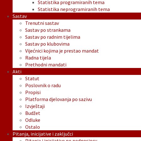
Statistika programiranih tema
Statistika neprogramiranih tema
Sastav
Trenutni sastav
Sastav po strankama
Sastav po radnim tijelima
Sastav po klubovima
Vijećnici kojima je prestao mandat
Radna tijela
Prethodni mandati
Akti
Statut
Poslovnik o radu
Propisi
Platforma djelovanja po sazivu
Izvještaji
Budžet
Odluke
Ostalo
Pitanja, inicijative i zaključci
Pitanja i inicijative po podnosiocu