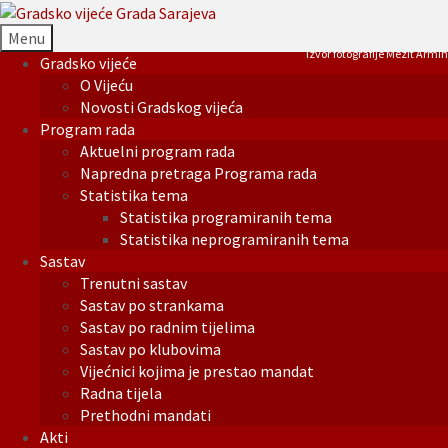
Menu
Izvor fotografije Mezit Armin
Gradsko vijeće
O Vijeću
Novosti Gradskog vijeća
Program rada
Aktuelni program rada
Napredna pretraga Programa rada
Statistika tema
Statistika programiranih tema
Statistika neprogramiranih tema
Sastav
Trenutni sastav
Sastav po strankama
Sastav po radnim tijelima
Sastav po klubovima
Vijećnici kojima je prestao mandat
Radna tijela
Prethodni mandati
Akti