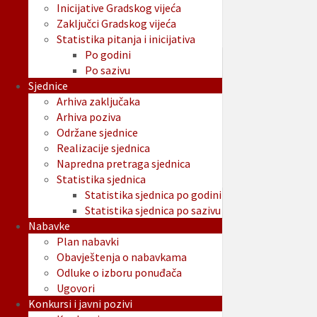
Inicijative Gradskog vijeća
Zaključci Gradskog vijeća
Statistika pitanja i inicijativa
Po godini
Po sazivu
Sjednice
Arhiva zaključaka
Arhiva poziva
Održane sjednice
Realizacije sjednica
Napredna pretraga sjednica
Statistika sjednica
Statistika sjednica po godini
Statistika sjednica po sazivu
Nabavke
Plan nabavki
Obavještenja o nabavkama
Odluke o izboru ponuđača
Ugovori
Konkursi i javni pozivi