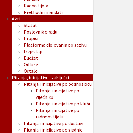
Radna tijela
Prethodni mandati
Akti
Statut
Poslovnik o radu
Propisi
Platforma djelovanja po sazivu
Izvještaji
Budžet
Odluke
Ostalo
Pitanja, inicijative i zaključci
Pitanja i inicijative po podnosiocu
Pitanja i inicijative po
vijećniku
Pitanja i inicijative po klubu
Pitanja i inicijative po
radnom tijelu
Pitanja i inicijative po dostavi
Pitanja i inicijative po sjednici