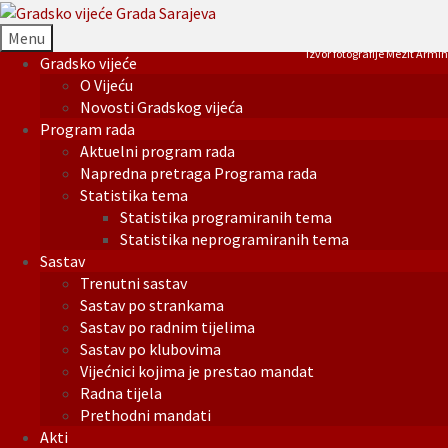
Menu
Izvor fotografije Mezit Armin
Gradsko vijeće
O Vijeću
Novosti Gradskog vijeća
Program rada
Aktuelni program rada
Napredna pretraga Programa rada
Statistika tema
Statistika programiranih tema
Statistika neprogramiranih tema
Sastav
Trenutni sastav
Sastav po strankama
Sastav po radnim tijelima
Sastav po klubovima
Vijećnici kojima je prestao mandat
Radna tijela
Prethodni mandati
Akti