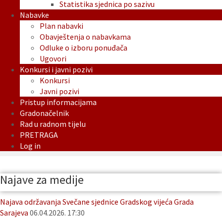
Statistika sjednica po sazivu
Nabavke
Plan nabavki
Obavještenja o nabavkama
Odluke o izboru ponuđača
Ugovori
Konkursi i javni pozivi
Konkursi
Javni pozivi
Pristup informacijama
Gradonačelnik
Rad u radnom tijelu
PRETRAGA
Log in
Najave za medije
Najava održavanja Svečane sjednice Gradskog vijeća Grada
Sarajeva
06.04.2026. 17:30