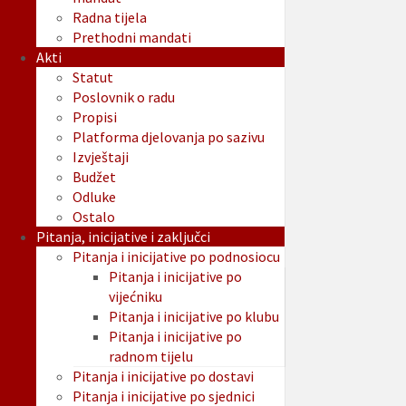
Radna tijela
Prethodni mandati
Akti
Statut
Poslovnik o radu
Propisi
Platforma djelovanja po sazivu
Izvještaji
Budžet
Odluke
Ostalo
Pitanja, inicijative i zaključci
Pitanja i inicijative po podnosiocu
Pitanja i inicijative po
vijećniku
Pitanja i inicijative po klubu
Pitanja i inicijative po
radnom tijelu
Pitanja i inicijative po dostavi
Pitanja i inicijative po sjednici