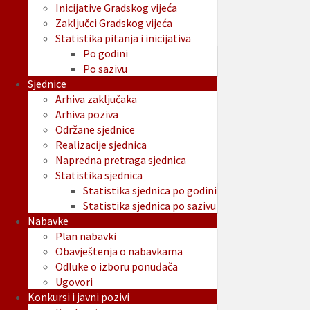
Inicijative Gradskog vijeća
Zaključci Gradskog vijeća
Statistika pitanja i inicijativa
Po godini
Po sazivu
Sjednice
Arhiva zaključaka
Arhiva poziva
Održane sjednice
Realizacije sjednica
Napredna pretraga sjednica
Statistika sjednica
Statistika sjednica po godini
Statistika sjednica po sazivu
Nabavke
Plan nabavki
Obavještenja o nabavkama
Odluke o izboru ponuđača
Ugovori
Konkursi i javni pozivi