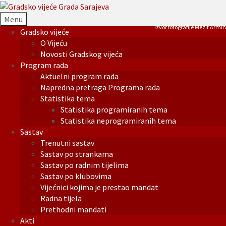
Menu
Izvor fotografije Mezit Armin
Gradsko vijeće
O Vijeću
Novosti Gradskog vijeća
Program rada
Aktuelni program rada
Napredna pretraga Programa rada
Statistika tema
Statistika programiranih tema
Statistika neprogramiranih tema
Sastav
Trenutni sastav
Sastav po strankama
Sastav po radnim tijelima
Sastav po klubovima
Vijećnici kojima je prestao mandat
Radna tijela
Prethodni mandati
Akti