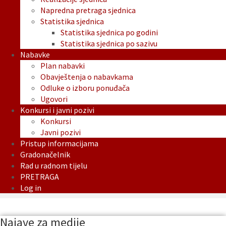
Napredna pretraga sjednica
Statistika sjednica
Statistika sjednica po godini
Statistika sjednica po sazivu
Nabavke
Plan nabavki
Obavještenja o nabavkama
Odluke o izboru ponuđača
Ugovori
Konkursi i javni pozivi
Konkursi
Javni pozivi
Pristup informacijama
Gradonačelnik
Rad u radnom tijelu
PRETRAGA
Log in
Najave za medije