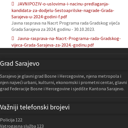
JAVNIPOZIV-o-uslovima-i-nacinu-predlaganja-
kandidata-za-dodjelu-Sestoaprilske-nagrade-Grada-
Sarajeva-u-2024-godini-f.pdf
Javna rasprava na Nacrt Programa rada Gradskog vijeća
Grada Sarajeva za 2024. godinu - 30.10.2023.
Javna-rasprava-na-Nacrt-Programa-rada-Gradskog-
vijeca-Grada-Sarajeva-za-2024.-godinu.pdf
Grad Sarajevo
Sarajevo je glavni grad Bosne i Hercegovine, njena metropola i
njen najveći urbani, kulturni, ekonomski i prometni centar, glavni
grad Federacije Bosne i Hercegovine i sjedište Kantona Sarajevo.
Važniji telefonski brojevi
Policija 122
Vatrogasna služba 123