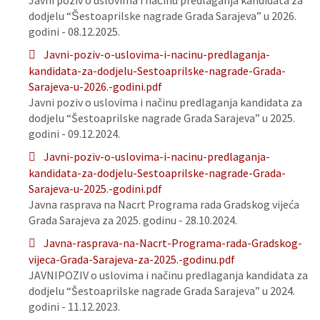
Javni poziv o uslovima i načinu predlaganja kandidata za
dodjelu “Šestoaprilske nagrade Grada Sarajeva” u 2026.
godini - 08.12.2025.
Javni-poziv-o-uslovima-i-nacinu-predlaganja-
kandidata-za-dodjelu-Sestoaprilske-nagrade-Grada-
Sarajeva-u-2026.-godini.pdf
Javni poziv o uslovima i načinu predlaganja kandidata za
dodjelu “Šestoaprilske nagrade Grada Sarajeva” u 2025.
godini - 09.12.2024.
Javni-poziv-o-uslovima-i-nacinu-predlaganja-
kandidata-za-dodjelu-Sestoaprilske-nagrade-Grada-
Sarajeva-u-2025.-godini.pdf
Javna rasprava na Nacrt Programa rada Gradskog vijeća
Grada Sarajeva za 2025. godinu - 28.10.2024.
Javna-rasprava-na-Nacrt-Programa-rada-Gradskog-
vijeca-Grada-Sarajeva-za-2025.-godinu.pdf
JAVNIPOZIV o uslovima i načinu predlaganja kandidata za
dodjelu “Šestoaprilske nagrade Grada Sarajeva” u 2024.
godini - 11.12.2023.