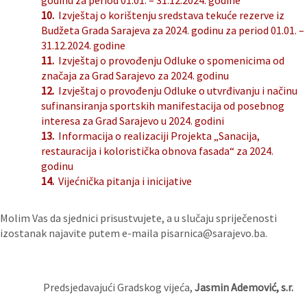
godinu za period 01.01. – 31.12.2024. godine
10.
Izvještaj o korištenju sredstava tekuće rezerve iz
Budžeta Grada Sarajeva za 2024. godinu za period 01.01. –
31.12.2024. godine
11.
Izvještaj o provođenju Odluke o spomenicima od
značaja za Grad Sarajevo za 2024. godinu
12.
Izvještaj o provođenju Odluke o utvrđivanju i načinu
sufinansiranja sportskih manifestacija od posebnog
interesa za Grad Sarajevo u 2024. godini
13.
Informacija o realizaciji Projekta „Sanacija,
restauracija i koloristička obnova fasada“ za 2024.
godinu
14.
Vijećnička pitanja i inicijative
Molim Vas da sjednici prisustvujete, a u slučaju spriječenosti
izostanak najavite putem e-maila pisarnica@sarajevo.ba.
Predsjedavajući Gradskog vijeća,
Jasmin Ademović, s.r.