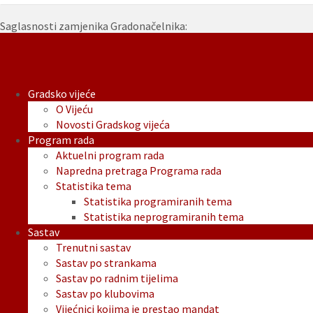
Saglasnosti zamjenika Gradonačelnika:
Saglasnost-zamjenice-Gradonacelnika-Anje-Margetic-
Stakic.pdf
Gradsko vijeće
O Vijeću
Novosti Gradskog vijeća
Program rada
Aktuelni program rada
Napredna pretraga Programa rada
Statistika tema
Statistika programiranih tema
Statistika neprogramiranih tema
Sastav
Trenutni sastav
Sastav po strankama
Sastav po radnim tijelima
Sastav po klubovima
Vijećnici kojima je prestao mandat