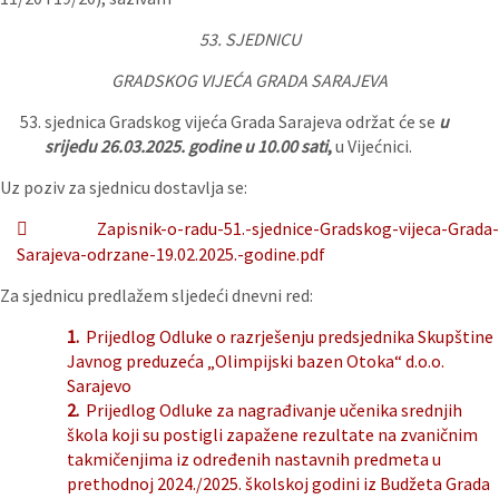
53. SJEDNICU
GRADSKOG VIJEĆA GRADA SARAJEVA
sjednica Gradskog vijeća Grada Sarajeva održat će se
u
srijedu 26.03.2025. godine u 10.00 sati
,
u Vijećnici.
Uz poziv za sjednicu dostavlja se:
Zapisnik-o-radu-51.-sjednice-Gradskog-vijeca-Grada-
Sarajeva-odrzane-19.02.2025.-godine.pdf
Za sjednicu predlažem sljedeći dnevni red:
1.
Prijedlog Odluke o razrješenju predsjednika Skupštine
Javnog preduzeća „Olimpijski bazen Otoka“ d.o.o.
Sarajevo
2.
Prijedlog Odluke za nagrađivanje učenika srednjih
škola koji su postigli zapažene rezultate na zvaničnim
takmičenjima iz određenih nastavnih predmeta u
prethodnoj 2024./2025. školskoj godini iz Budžeta Grada