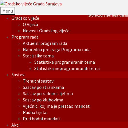
Menu
Izvor fotografije Mezit Armin
Gradsko vijeće
O Vijeću
Novosti Gradskog vijeća
Program rada
Aktuelni program rada
Napredna pretraga Programa rada
Statistika tema
Statistika programiranih tema
Statistika neprogramiranih tema
Sastav
Trenutni sastav
Sastav po strankama
Sastav po radnim tijelima
Sastav po klubovima
Vijećnici kojima je prestao mandat
Radna tijela
Prethodni mandati
Akti