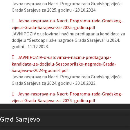
Javna rasprava na Nacrt Programa rada Gradskog vijeća
Grada Sarajeva za 2025. godinu - 28.10.2024.
Javna-rasprava-na-Nacrt-Programa-rada-Gradskog-
vijeca-Grada-Sarajeva-za-2025.-godinu.pdf
JAVNIPOZIV o uslovima i načinu predlaganja kandidata za
dodjelu “Šestoaprilske nagrade Grada Sarajeva” u 2024.
godini - 11.12.2023.
JAVNIPOZIV-o-uslovima-i-nacinu-predlaganja-
kandidata-za-dodjelu-Sestoaprilske-nagrade-Grada-
Sarajeva-u-2024-godini-f.pdf
Javna rasprava na Nacrt Programa rada Gradskog vijeća
Grada Sarajeva za 2024. godinu - 30.10.2023.
Javna-rasprava-na-Nacrt-Programa-rada-Gradskog-
vijeca-Grada-Sarajeva-za-2024.-godinu.pdf
Grad Sarajevo