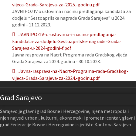
vijeca-Grada-Sarajeva-za-2025.-godinu.pdf
JAVNIPOZIV o uslovima i načinu predlaganja kandidata za
dodjelu “Šestoaprilske nagrade Grada Sarajeva” u 2024.
godini - 11.12.2023.
JAVNIPOZIV-o-uslovima-i-nacinu-predlaganja-
kandidata-za-dodjelu-Sestoaprilske-nagrade-Grada-
Sarajeva-u-2024-godini-f.pdf
Javna rasprava na Nacrt Programa rada Gradskog vijeća
Grada Sarajeva za 2024. godinu - 30.10.2023.
Javna-rasprava-na-Nacrt-Programa-rada-Gradskog-
vijeca-Grada-Sarajeva-za-2024.-godinu.pdf
Grad Sarajevo
Sarajevo je glavni grad Bosne i Hercegovine, njena metropola i
njen najveći urbani, kulturni, ekonomski i prometni centar, glavni
grad Federacije Bosne i Hercegovine i sjedište Kantona Sarajevo.