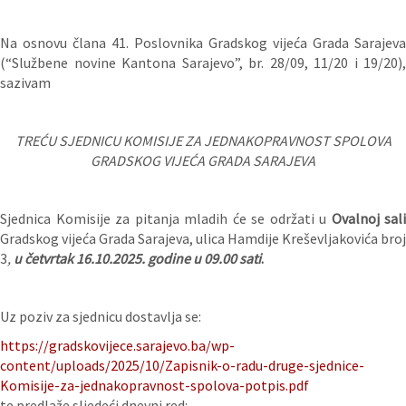
Na osnovu člana 41. Poslovnika Gradskog vijeća Grada Sarajeva
(“Službene novine Kantona Sarajevo”, br. 28/09, 11/20 i 19/20),
sazivam
TREĆU SJEDNICU KOMISIJE ZA JEDNAKOPRAVNOST SPOLOVA
GRADSKOG VIJEĆA GRADA SARAJEVA
Sjednica Komisije za pitanja mladih će se održati u
Ovalnoj sali
Gradskog vijeća Grada Sarajeva, ulica Hamdije Kreševljakovića broj
3
,
u četvrtak 16.10.2025. godine u 09.00 sati
.
Uz poziv za sjednicu dostavlja se:
https://gradskovijece.sarajevo.ba/wp-
content/uploads/2025/10/Zapisnik-o-radu-druge-sjednice-
Komisije-za-jednakopravnost-spolova-potpis.pdf
te predlaže sljedeći dnevni red: