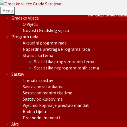
Menu
Izvor fotografije Mezit Armin
Gradsko vijeće
O Vijeću
Novosti Gradskog vijeća
Program rada
Aktuelni program rada
Napredna pretraga Programa rada
Statistika tema
Statistika programiranih tema
Statistika neprogramiranih tema
Sastav
Trenutni sastav
Sastav po strankama
Sastav po radnim tijelima
Sastav po klubovima
Vijećnici kojima je prestao mandat
Radna tijela
Prethodni mandati
Akti