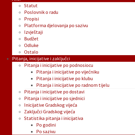
Statut
Poslovnik o radu
Propisi
Platforma djelovanja po sazivu
Izvještaji
Budžet
Odluke
Ostalo
Pitanja, inicijative i zaključci
Pitanja i inicijative po podnosiocu
Pitanja i inicijative po vijećniku
Pitanja i inicijative po klubu
Pitanja i inicijative po radnom tijelu
Pitanja i inicijative po dostavi
Pitanja i inicijative po sjednici
Inicijative Gradskog vijeća
Zaključci Gradskog vijeća
Statistika pitanja i inicijativa
Po godini
Po sazivu