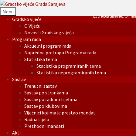
Menu
Izvor fotografije Mezit Armin
Gradsko vijeće
O Vijeću
Novosti Gradskog vijeća
Program rada
Aktuelni program rada
Napredna pretraga Programa rada
Statistika tema
Statistika programiranih tema
Statistika neprogramiranih tema
Sastav
Trenutni sastav
Sastav po strankama
Sastav po radnim tijelima
Sastav po klubovima
Vijećnici kojima je prestao mandat
Radna tijela
Prethodni mandati
Akti