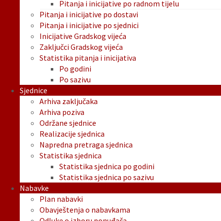
Pitanja i inicijative po radnom tijelu
Pitanja i inicijative po dostavi
Pitanja i inicijative po sjednici
Inicijative Gradskog vijeća
Zaključci Gradskog vijeća
Statistika pitanja i inicijativa
Po godini
Po sazivu
Sjednice
Arhiva zaključaka
Arhiva poziva
Održane sjednice
Realizacije sjednica
Napredna pretraga sjednica
Statistika sjednica
Statistika sjednica po godini
Statistika sjednica po sazivu
Nabavke
Plan nabavki
Obavještenja o nabavkama
Odluke o izboru ponuđača