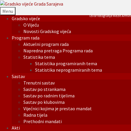
Menu
Izvor fotografije Mezit Armin
Gradsko vijeće
O Vijeću
Novosti Gradskog vijeća
Program rada
Aktuelni program rada
Napredna pretraga Programa rada
Statistika tema
Statistika programiranih tema
Statistika neprogramiranih tema
Sastav
Trenutni sastav
Sastav po strankama
Sastav po radnim tijelima
Sastav po klubovima
Vijećnici kojima je prestao mandat
Radna tijela
Prethodni mandati
Akti