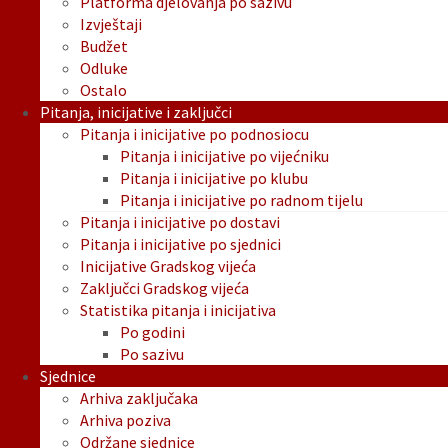
Platforma djelovanja po sazivu
Izvještaji
Budžet
Odluke
Ostalo
Pitanja, inicijative i zaključci
Pitanja i inicijative po podnosiocu
Pitanja i inicijative po vijećniku
Pitanja i inicijative po klubu
Pitanja i inicijative po radnom tijelu
Pitanja i inicijative po dostavi
Pitanja i inicijative po sjednici
Inicijative Gradskog vijeća
Zaključci Gradskog vijeća
Statistika pitanja i inicijativa
Po godini
Po sazivu
Sjednice
Arhiva zaključaka
Arhiva poziva
Održane sjednice