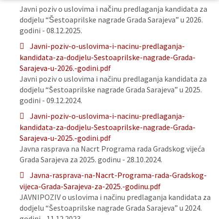
Javni poziv o uslovima i načinu predlaganja kandidata za
dodjelu “Šestoaprilske nagrade Grada Sarajeva” u 2026.
godini - 08.12.2025.
Javni-poziv-o-uslovima-i-nacinu-predlaganja-
kandidata-za-dodjelu-Sestoaprilske-nagrade-Grada-
Sarajeva-u-2026.-godini.pdf
Javni poziv o uslovima i načinu predlaganja kandidata za
dodjelu “Šestoaprilske nagrade Grada Sarajeva” u 2025.
godini - 09.12.2024.
Javni-poziv-o-uslovima-i-nacinu-predlaganja-
kandidata-za-dodjelu-Sestoaprilske-nagrade-Grada-
Sarajeva-u-2025.-godini.pdf
Javna rasprava na Nacrt Programa rada Gradskog vijeća
Grada Sarajeva za 2025. godinu - 28.10.2024.
Javna-rasprava-na-Nacrt-Programa-rada-Gradskog-
vijeca-Grada-Sarajeva-za-2025.-godinu.pdf
JAVNIPOZIV o uslovima i načinu predlaganja kandidata za
dodjelu “Šestoaprilske nagrade Grada Sarajeva” u 2024.
godini - 11.12.2023.