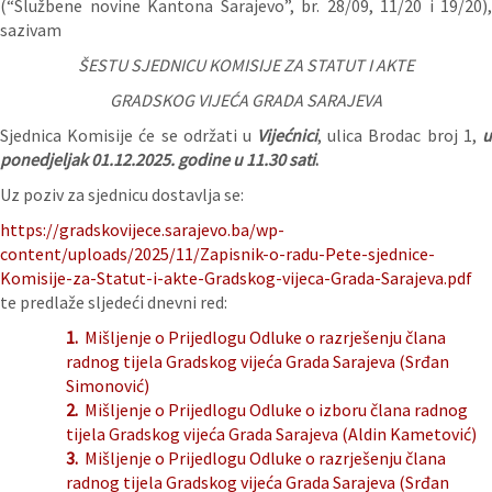
(“Službene novine Kantona Sarajevo”, br. 28/09, 11/20 i 19/20),
sazivam
ŠESTU SJEDNICU KOMISIJE ZA STATUT I AKTE
GRADSKOG VIJEĆA GRADA SARAJEVA
Sjednica Komisije će se održati u
Vijećnici
, ulica Brodac broj 1,
ponedjeljak 01.12.2025. godine u 11.30 sati
.
Uz poziv za sjednicu dostavlja se:
https://gradskovijece.sarajevo.ba/wp-
content/uploads/2025/11/Zapisnik-o-radu-Pete-sjednice-
Komisije-za-Statut-i-akte-Gradskog-vijeca-Grada-Sarajeva.pdf
te predlaže sljedeći dnevni red:
1.
Mišljenje o Prijedlogu Odluke o razrješenju člana
radnog tijela Gradskog vijeća Grada Sarajeva (Srđan
Simonović)
2.
Mišljenje o Prijedlogu Odluke o izboru člana radnog
tijela Gradskog vijeća Grada Sarajeva (Aldin Kametović)
3.
Mišljenje o Prijedlogu Odluke o razrješenju člana
radnog tijela Gradskog vijeća Grada Sarajeva (Srđan