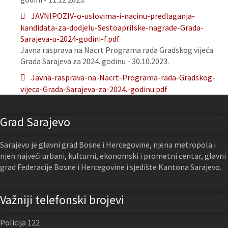
JAVNIPOZIV-o-uslovima-i-nacinu-predlaganja-
kandidata-za-dodjelu-Sestoaprilske-nagrade-Grada-
Sarajeva-u-2024-godini-f.pdf
Javna rasprava na Nacrt Programa rada Gradskog vijeća
Grada Sarajeva za 2024. godinu - 30.10.2023.
Javna-rasprava-na-Nacrt-Programa-rada-Gradskog-
vijeca-Grada-Sarajeva-za-2024.-godinu.pdf
Grad Sarajevo
Sarajevo je glavni grad Bosne i Hercegovine, njena metropola i
njen najveći urbani, kulturni, ekonomski i prometni centar, glavni
grad Federacije Bosne i Hercegovine i sjedište Kantona Sarajevo.
Važniji telefonski brojevi
Policija 122