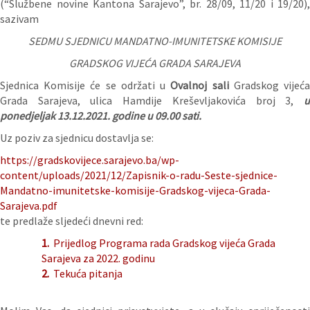
(“Službene novine Kantona Sarajevo”, br. 28/09, 11/20 i 19/20),
sazivam
SEDMU SJEDNICU MANDATNO-IMUNITETSKE KOMISIJE
GRADSKOG VIJEĆA GRADA SARAJEVA
Sjednica Komisije će se održati u
Ovalnoj sali
Gradskog vijeć
Grada Sarajeva, ulica Hamdije Kreševljakovića broj 3,
u
ponedjeljak 13.12.2021. godine u 09.00 sati.
Uz poziv za sjednicu dostavlja se:
https://gradskovijece.sarajevo.ba/wp-
content/uploads/2021/12/Zapisnik-o-radu-Seste-sjednice-
Mandatno-imunitetske-komisije-Gradskog-vijeca-Grada-
Sarajeva.pdf
te predlaže sljedeći dnevni red:
1.
Prijedlog Programa rada Gradskog vijeća Grada
Sarajeva za 2022. godinu
2.
Tekuća pitanja