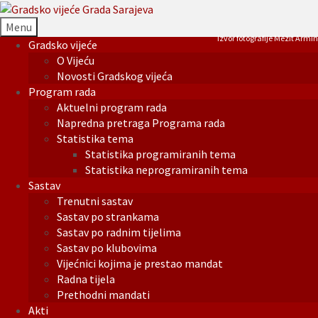
Menu
Izvor fotografije Mezit Armin
Gradsko vijeće
O Vijeću
Novosti Gradskog vijeća
Program rada
Aktuelni program rada
Napredna pretraga Programa rada
Statistika tema
Statistika programiranih tema
Statistika neprogramiranih tema
Sastav
Trenutni sastav
Sastav po strankama
Sastav po radnim tijelima
Sastav po klubovima
Vijećnici kojima je prestao mandat
Radna tijela
Prethodni mandati
Akti