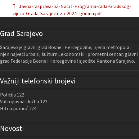
Javna-rasprava-na-Nacrt-Programa-rada-Gradskog-
vijeca-Grada-Sarajeva-za-2024.-godinu.pdf
Grad Sarajevo
Sarajevo je glavni grad Bosne i Hercegovine, njena metropola i
njen najveći urbani, kulturni, ekonomski i prometni centar, glavni
grad Federacije Bosne i Hercegovine i sjedište Kantona Sarajevo.
Važniji telefonski brojevi
Policija 122
Vatrogasna služba 123
Hitna pomoć 124
Novosti