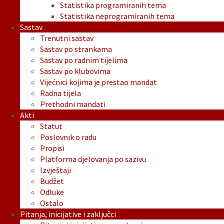
Statistika programiranih tema
Statistika neprogramiranih tema
Sastav
Trenutni sastav
Sastav po strankama
Sastav po radnim tijelima
Sastav po klubovima
Vijećnici kojima je prestao mandat
Radna tijela
Prethodni mandati
Akti
Statut
Poslovnik o radu
Propisi
Platforma djelovanja po sazivu
Izvještaji
Budžet
Odluke
Ostalo
Pitanja, inicijative i zaključci