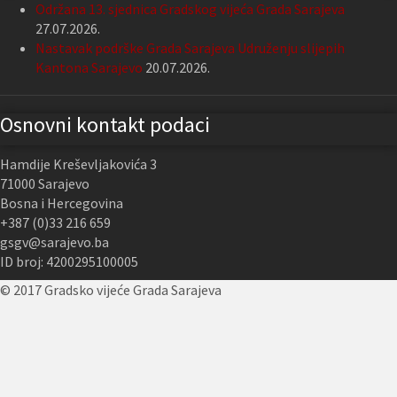
Održana 13. sjednica Gradskog vijeća Grada Sarajeva
27.07.2026.
Nastavak podrške Grada Sarajeva Udruženju slijepih
Kantona Sarajevo
20.07.2026.
Osnovni kontakt podaci
Hamdije Kreševljakovića 3
71000 Sarajevo
Bosna i Hercegovina
+387 (0)33 216 659
gsgv@sarajevo.ba
ID broj: 4200295100005
© 2017 Gradsko vijeće Grada Sarajeva