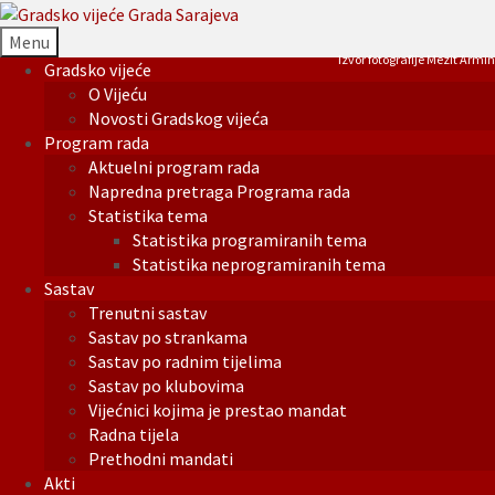
Menu
Izvor fotografije Mezit Armin
Gradsko vijeće
O Vijeću
Novosti Gradskog vijeća
Program rada
Aktuelni program rada
Napredna pretraga Programa rada
Statistika tema
Statistika programiranih tema
Statistika neprogramiranih tema
Sastav
Trenutni sastav
Sastav po strankama
Sastav po radnim tijelima
Sastav po klubovima
Vijećnici kojima je prestao mandat
Radna tijela
Prethodni mandati
Akti