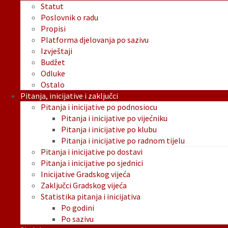
Statut
Poslovnik o radu
Propisi
Platforma djelovanja po sazivu
Izvještaji
Budžet
Odluke
Ostalo
Pitanja, inicijative i zaključci
Pitanja i inicijative po podnosiocu
Pitanja i inicijative po vijećniku
Pitanja i inicijative po klubu
Pitanja i inicijative po radnom tijelu
Pitanja i inicijative po dostavi
Pitanja i inicijative po sjednici
Inicijative Gradskog vijeća
Zaključci Gradskog vijeća
Statistika pitanja i inicijativa
Po godini
Po sazivu