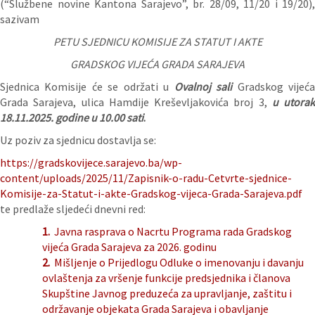
(“Službene novine Kantona Sarajevo”, br. 28/09, 11/20 i 19/20),
sazivam
PETU SJEDNICU KOMISIJE ZA STATUT I AKTE
GRADSKOG VIJEĆA GRADA SARAJEVA
Sjednica Komisije će se održati u
Ovalnoj sali
Gradskog vijeć
Grada Sarajeva, ulica Hamdije Kreševljakovića broj 3,
u utorak
18.11.2025. godine u 10.00 sati
.
Uz poziv za sjednicu dostavlja se:
https://gradskovijece.sarajevo.ba/wp-
content/uploads/2025/11/Zapisnik-o-radu-Cetvrte-sjednice-
Komisije-za-Statut-i-akte-Gradskog-vijeca-Grada-Sarajeva.pdf
te predlaže sljedeći dnevni red:
1.
Javna rasprava o Nacrtu Programa rada Gradskog
vijeća Grada Sarajeva za 2026. godinu
2.
Mišljenje o Prijedlogu Odluke o imenovanju i davanju
ovlaštenja za vršenje funkcije predsjednika i članova
Skupštine Javnog preduzeća za upravljanje, zaštitu i
održavanje objekata Grada Sarajeva i obavljanje