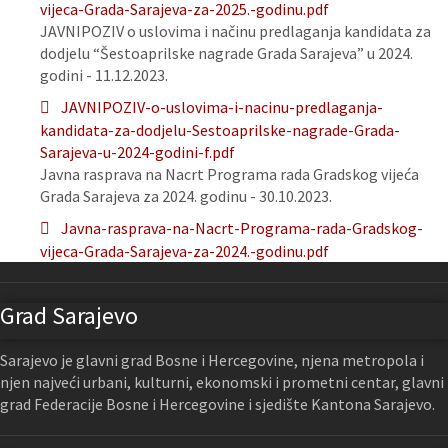
vijeca-Grada-Sarajeva-za-2025.-godinu.pdf
JAVNIPOZIV o uslovima i načinu predlaganja kandidata za
dodjelu “Šestoaprilske nagrade Grada Sarajeva” u 2024.
godini - 11.12.2023.
JAVNIPOZIV-o-uslovima-i-nacinu-predlaganja-
kandidata-za-dodjelu-Sestoaprilske-nagrade-Grada-
Sarajeva-u-2024-godini-f.pdf
Javna rasprava na Nacrt Programa rada Gradskog vijeća
Grada Sarajeva za 2024. godinu - 30.10.2023.
Javna-rasprava-na-Nacrt-Programa-rada-Gradskog-
vijeca-Grada-Sarajeva-za-2024.-godinu.pdf
Grad Sarajevo
Sarajevo je glavni grad Bosne i Hercegovine, njena metropola i
njen najveći urbani, kulturni, ekonomski i prometni centar, glavni
grad Federacije Bosne i Hercegovine i sjedište Kantona Sarajevo.