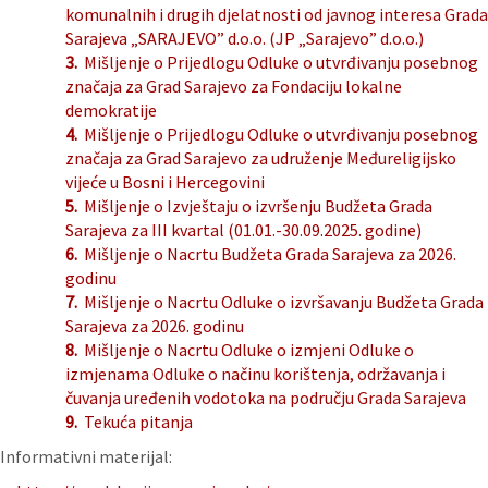
komunalnih i drugih djelatnosti od javnog interesa Grada
Sarajeva „SARAJEVO” d.o.o. (JP „Sarajevo” d.o.o.)
3.
Mišljenje o Prijedlogu Odluke o utvrđivanju posebnog
značaja za Grad Sarajevo za Fondaciju lokalne
demokratije
4.
Mišljenje o Prijedlogu Odluke o utvrđivanju posebnog
značaja za Grad Sarajevo za udruženje Međureligijsko
vijeće u Bosni i Hercegovini
5.
Mišljenje o Izvještaju o izvršenju Budžeta Grada
Sarajeva za III kvartal (01.01.-30.09.2025. godine)
6.
Mišljenje o Nacrtu Budžeta Grada Sarajeva za 2026.
godinu
7.
Mišljenje o Nacrtu Odluke o izvršavanju Budžeta Grada
Sarajeva za 2026. godinu
8.
Mišljenje o Nacrtu Odluke o izmjeni Odluke o
izmjenama Odluke o načinu korištenja, održavanja i
čuvanja uređenih vodotoka na području Grada Sarajeva
9.
Tekuća pitanja
Informativni materijal: