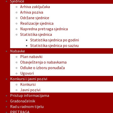
Sjednice
Arhiva zaključaka
Arhiva poziva
Održane sjednice
Realizacije sjednica
Napredna pretraga sjednica
Statistika sjednica
Statistika sjednica po godini
Statistika sjednica po sazivu
Nabavke
Plan nabavki
Obavještenja o nabavkama
Odluke o izboru ponuđača
Ugovori
Konkursi i javni pozivi
Konkursi
Javni pozivi
Pristup informacijama
Gradonačelnik
Rad u radnom tijelu
PRETRAGA