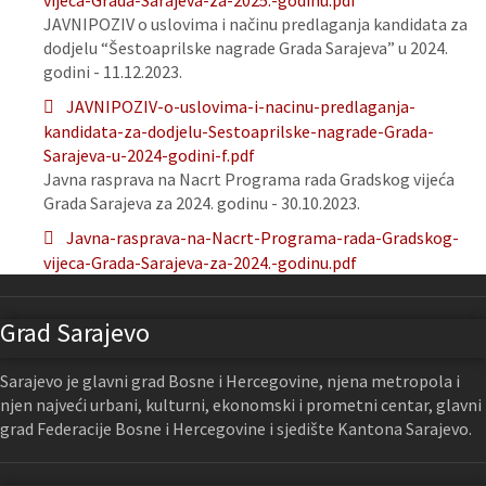
vijeca-Grada-Sarajeva-za-2025.-godinu.pdf
JAVNIPOZIV o uslovima i načinu predlaganja kandidata za
dodjelu “Šestoaprilske nagrade Grada Sarajeva” u 2024.
godini - 11.12.2023.
JAVNIPOZIV-o-uslovima-i-nacinu-predlaganja-
kandidata-za-dodjelu-Sestoaprilske-nagrade-Grada-
Sarajeva-u-2024-godini-f.pdf
Javna rasprava na Nacrt Programa rada Gradskog vijeća
Grada Sarajeva za 2024. godinu - 30.10.2023.
Javna-rasprava-na-Nacrt-Programa-rada-Gradskog-
vijeca-Grada-Sarajeva-za-2024.-godinu.pdf
Grad Sarajevo
Sarajevo je glavni grad Bosne i Hercegovine, njena metropola i
njen najveći urbani, kulturni, ekonomski i prometni centar, glavni
grad Federacije Bosne i Hercegovine i sjedište Kantona Sarajevo.