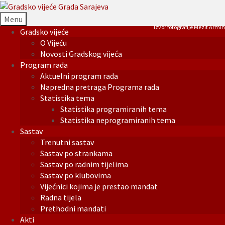
Menu
Izvor fotografije Mezit Armin
Gradsko vijeće
O Vijeću
Novosti Gradskog vijeća
Program rada
Aktuelni program rada
Napredna pretraga Programa rada
Statistika tema
Statistika programiranih tema
Statistika neprogramiranih tema
Sastav
Trenutni sastav
Sastav po strankama
Sastav po radnim tijelima
Sastav po klubovima
Vijećnici kojima je prestao mandat
Radna tijela
Prethodni mandati
Akti