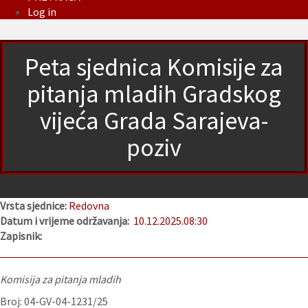
Log in
Peta sjednica Komisije za
pitanja mladih Gradskog
vijeća Grada Sarajeva-
poziv
Vrsta sjednice:
Redovna
Datum i vrijeme održavanja:
10.12.2025.
08:30
Zapisnik:
Komisija za pitanja mladih
Broj: 04-GV-04-1231/25