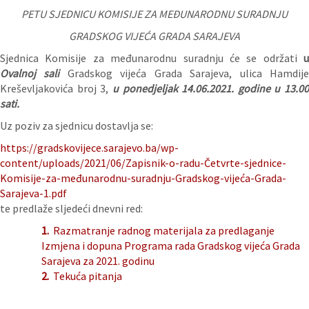
PETU SJEDNICU KOMISIJE ZA MEĐUNARODNU SURADNJU
GRADSKOG VIJEĆA GRADA SARAJEVA
Sjednica Komisije za međunarodnu suradnju će se održati
u
Ovalnoj sali
Gradskog vijeća Grada Sarajeva, ulica Hamdij
Kreševljakovića broj 3,
u ponedjeljak 14.06.
2021. godine
u 13.00
sati.
Uz poziv za sjednicu dostavlja se:
https://gradskovijece.sarajevo.ba/wp-
content/uploads/2021/06/Zapisnik-o-radu-Četvrte-sjednice-
Komisije-za-međunarodnu-suradnju-Gradskog-vijeća-Grada-
Sarajeva-1.pdf
te predlaže sljedeći dnevni red:
1.
Razmatranje radnog materijala za predlaganje
Izmjena i dopuna Programa rada Gradskog vijeća Grada
Sarajeva za 2021. godinu
2.
Tekuća pitanja