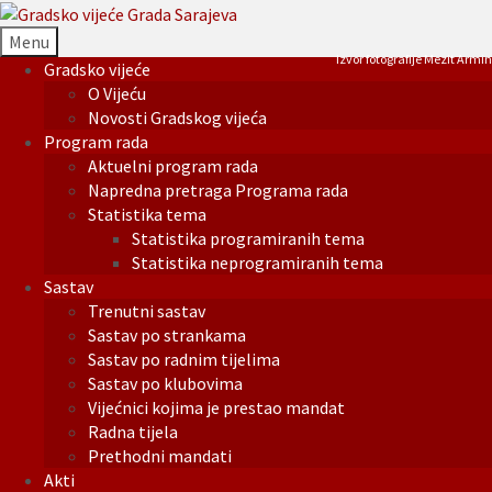
Menu
Izvor fotografije Mezit Armin
Gradsko vijeće
O Vijeću
Novosti Gradskog vijeća
Program rada
Aktuelni program rada
Napredna pretraga Programa rada
Statistika tema
Statistika programiranih tema
Statistika neprogramiranih tema
Sastav
Trenutni sastav
Sastav po strankama
Sastav po radnim tijelima
Sastav po klubovima
Vijećnici kojima je prestao mandat
Radna tijela
Prethodni mandati
Akti