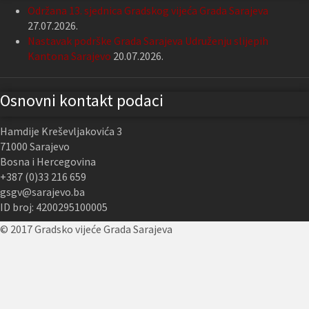
Održana 13. sjednica Gradskog vijeća Grada Sarajeva
27.07.2026.
Nastavak podrške Grada Sarajeva Udruženju slijepih
Kantona Sarajevo
20.07.2026.
Osnovni kontakt podaci
Hamdije Kreševljakovića 3
71000 Sarajevo
Bosna i Hercegovina
+387 (0)33 216 659
gsgv@sarajevo.ba
ID broj: 4200295100005
© 2017 Gradsko vijeće Grada Sarajeva