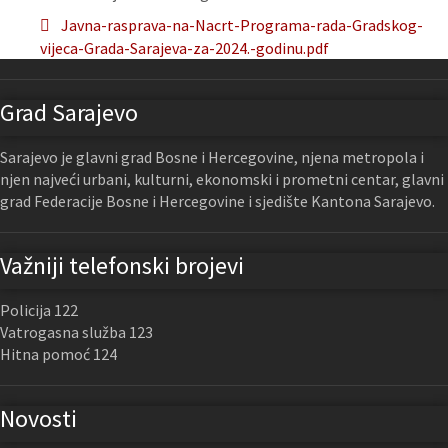
Javna-rasprava-na-Nacrt-Programa-rada-Gradskog-
vijeca-Grada-Sarajeva-za-2024.-godinu.pdf
Grad Sarajevo
Sarajevo je glavni grad Bosne i Hercegovine, njena metropola i
njen najveći urbani, kulturni, ekonomski i prometni centar, glavni
grad Federacije Bosne i Hercegovine i sjedište Kantona Sarajevo.
Važniji telefonski brojevi
Policija 122
Vatrogasna služba 123
Hitna pomoć 124
Novosti