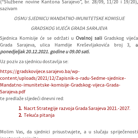
(“Službene novine Kantona Sarajevo”, br. 28/09, 11/20 i 19/20),
sazivam
OSMU SJEDNICU MANDATNO-IMUNITETSKE KOMISIJE
GRADSKOG VIJEĆA GRADA SARAJEVA
Sjednica Komisije će se održati u
Ovalnoj sali
Gradskog vijeć
Grada Sarajeva, ulica Hamdije Kreševljakovića broj 3,
u
ponedjeljak 20.12.2021. godine u 09.00 sati.
Uz poziv za sjednicu dostavlja se:
https://gradskovijece.sarajevo.ba/wp-
content/uploads/2021/12/Zapisnik-o-radu-Sedme-sjednice-
Mandatno-imunitetske-komisije-Gradskog-vijeca-Grada-
Sarajeva.pdf
te predlaže sljedeći dnevni red:
1.
Nacrt Strategije razvoja Grada Sarajeva 2021.-2027.
2.
Tekuća pitanja
Molim Vas, da sjednici prisustvujete, a u slučaju spriječenosti