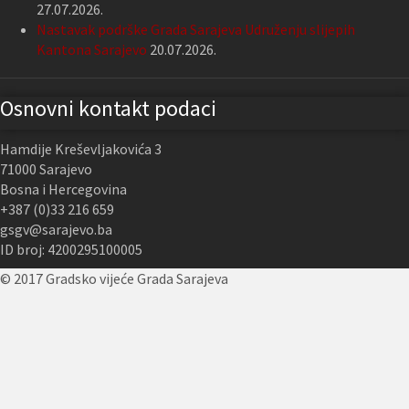
27.07.2026.
Nastavak podrške Grada Sarajeva Udruženju slijepih
Kantona Sarajevo
20.07.2026.
Osnovni kontakt podaci
Hamdije Kreševljakovića 3
71000 Sarajevo
Bosna i Hercegovina
+387 (0)33 216 659
gsgv@sarajevo.ba
ID broj: 4200295100005
© 2017 Gradsko vijeće Grada Sarajeva