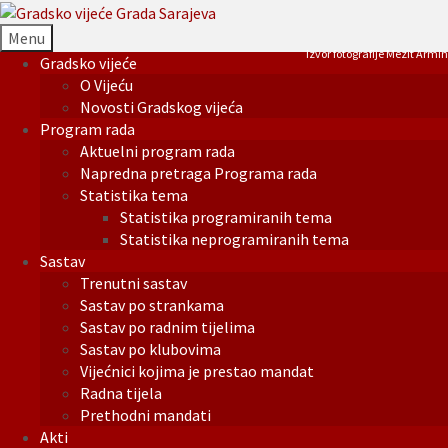
Menu
Izvor fotografije Mezit Armin
Gradsko vijeće
O Vijeću
Novosti Gradskog vijeća
Program rada
Aktuelni program rada
Napredna pretraga Programa rada
Statistika tema
Statistika programiranih tema
Statistika neprogramiranih tema
Sastav
Trenutni sastav
Sastav po strankama
Sastav po radnim tijelima
Sastav po klubovima
Vijećnici kojima je prestao mandat
Radna tijela
Prethodni mandati
Akti