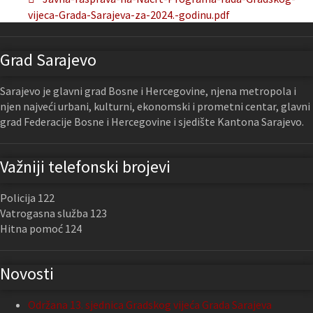
vijeca-Grada-Sarajeva-za-2024.-godinu.pdf
Grad Sarajevo
Sarajevo je glavni grad Bosne i Hercegovine, njena metropola i
njen najveći urbani, kulturni, ekonomski i prometni centar, glavni
grad Federacije Bosne i Hercegovine i sjedište Kantona Sarajevo.
Važniji telefonski brojevi
Policija 122
Vatrogasna služba 123
Hitna pomoć 124
Novosti
Održana 13. sjednica Gradskog vijeća Grada Sarajeva