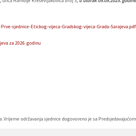
 ulica Hamdije Kreševljakovića broj 3,
u utorak 09.09.2025. godin
Prve-sjednice-Etickog-vijeca-Gradskog-vijeca-Grada-Sarajeva.pdf
eva za 2026. godinu
da. Vrijeme održavanja sjednice dogovoreno je sa Predsjedavajućom