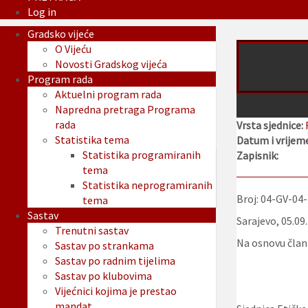
Log in
Gradsko vijeće
O Vijeću
Novosti Gradskog vijeća
Program rada
Aktuelni program rada
Napredna pretraga Programa
rada
Vrsta sjednice:
Statistika tema
Datum i vrijeme
Statistika programiranih
Zapisnik:
tema
Statistika neprogramiranih
Broj: 04-GV-04
tema
Sastav
Sarajevo, 05.09
Trenutni sastav
Na osnovu člana
Sastav po strankama
Sastav po radnim tijelima
Sastav po klubovima
Vijećnici kojima je prestao
mandat