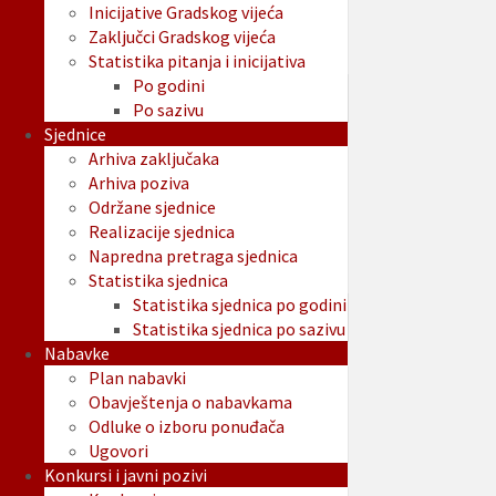
Inicijative Gradskog vijeća
Zaključci Gradskog vijeća
Statistika pitanja i inicijativa
Po godini
Po sazivu
Sjednice
Arhiva zaključaka
Arhiva poziva
Održane sjednice
Realizacije sjednica
Napredna pretraga sjednica
Statistika sjednica
Statistika sjednica po godini
Statistika sjednica po sazivu
Nabavke
Plan nabavki
Obavještenja o nabavkama
Odluke o izboru ponuđača
Ugovori
Konkursi i javni pozivi