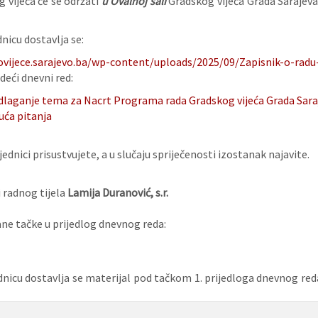
g vijeća će se održati
u
Ovalnoj sali
Gradskog vijeća Grada Sarajeva,
nicu dostavlja se:
ovijece.sarajevo.ba/wp-content/uploads/2025/09/Zapisnik-o-radu-
deći dnevni red:
dlaganje tema za Nacrt Programa rada Gradskog vijeća Grada Saraj
uća pitanja
ednici prisustvujete, a u slučaju spriječenosti izostanak najavite.
 radnog tijela
Lamija Duranović, s.r.
e tačke u prijedlog dnevnog reda:
dnicu dostavlja se materijal pod tačkom 1. prijedloga dnevnog re