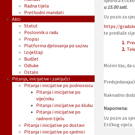
Sjednica Etičko
Radna tijela
u 15.00 sati.
Prethodni mandati
Uz poziv za sjed
Akti
Statut
https://gradsk
Poslovnik o radu
te predlaže slje
Propisi
1.
Pre
Platforma djelovanja po sazivu
2.
Tek
Izvještaji
Budžet
Odluke
Molim Vas, da sj
Ostalo
Pitanja, inicijative i zaključci
Predsjedavajući
Pitanja i inicijative po podnosiocu
Pitanja i inicijative po
Naknadno dodan
vijećniku
Pitanja i inicijative po klubu
Napomena:
Pitanja i inicijative po
Uz poziv za sje
radnom tijelu
Etičkog vijeća.
Pitanja i inicijative po dostavi
Pitanja i inicijative po sjednici