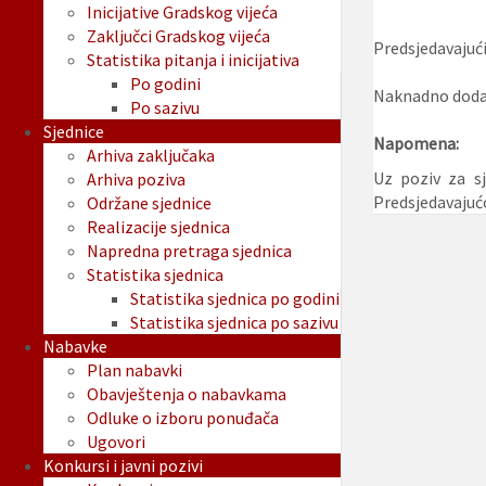
Inicijative Gradskog vijeća
Zaključci Gradskog vijeća
Predsjedavajući
Statistika pitanja i inicijativa
Po godini
Naknadno dodan
Po sazivu
Sjednice
Napomena:
Arhiva zaključaka
Uz poziv za sj
Arhiva poziva
Predsjedavajuć
Održane sjednice
Realizacije sjednica
Napredna pretraga sjednica
Statistika sjednica
Statistika sjednica po godini
Statistika sjednica po sazivu
Nabavke
Plan nabavki
Obavještenja o nabavkama
Odluke o izboru ponuđača
Ugovori
Konkursi i javni pozivi