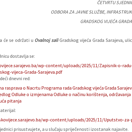
ČETVRTU SJEDNI
ODBORA ZA JAVNE SLUŽBE, INFRASTRUK
GRADSKOG VIJEĆA GRADA
a će se održati u
Ovalnoj sali
Gradskog vijeća Grada Sarajeva, uli
nicu dostavlja se:
ovijece.sarajevo.ba/wp-content/uploads/2025/11/Zapisnik-o-radu-
skog-vijeca-Grada-Sarajeva.pdf
deći dnevni red:
na rasprava o Nacrtu Programa rada Gradskog vijeća Grada Sarajev
jedlog Odluke o izmjenama Odluke o načinu korištenja, održavanja 
uća pitanja
terijal:
skovijece.sarajevo.ba/wp-content/uploads/2025/11/Uputstvo-za
ednici prisustvujete, a u slučaju spriječenosti izostanak najavite.