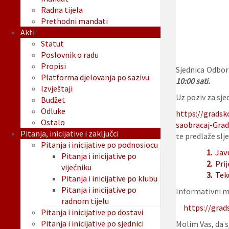
Radna tijela
Prethodni mandati
Akti
Statut
Poslovnik o radu
Propisi
Sjednica Odbor
Platforma djelovanja po sazivu
10:00 sati.
Izvještaji
Uz poziv za sjed
Budžet
Odluke
https://gradsk
Ostalo
saobracaj-Grad
Pitanja, inicijative i zaključci
te predlaže slje
Pitanja i inicijative po podnosiocu
1.
Jav
Pitanja i inicijative po
2.
Pri
vijećniku
3.
Tek
Pitanja i inicijative po klubu
Pitanja i inicijative po
Informativni ma
radnom tijelu
https://grad
Pitanja i inicijative po dostavi
Pitanja i inicijative po sjednici
Molim Vas, da sj