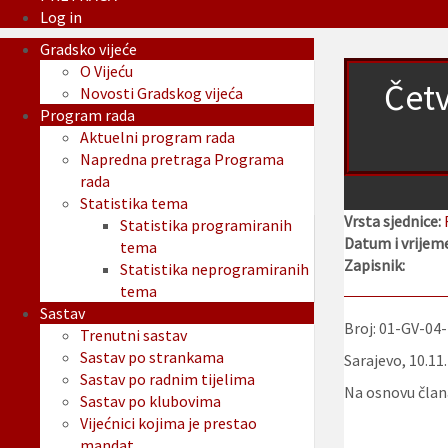
Log in
Gradsko vijeće
O Vijeću
Četv
Novosti Gradskog vijeća
Program rada
Aktuelni program rada
Napredna pretraga Programa
rada
Statistika tema
Vrsta sjednice:
Statistika programiranih
Datum i vrijeme
tema
Zapisnik:
Statistika neprogramiranih
tema
Sastav
Broj: 01-GV-04
Trenutni sastav
Sastav po strankama
Sarajevo, 10.11
Sastav po radnim tijelima
Na osnovu člana
Sastav po klubovima
Vijećnici kojima je prestao
mandat