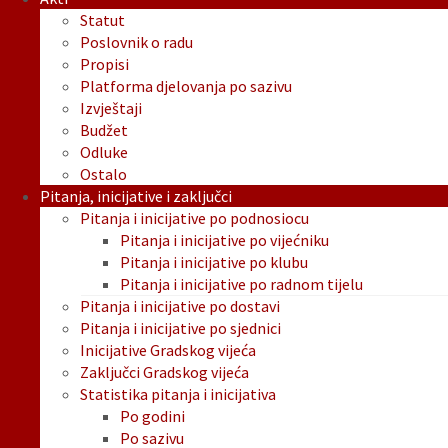
Statut
Poslovnik o radu
Propisi
Platforma djelovanja po sazivu
Izvještaji
Budžet
Odluke
Ostalo
Pitanja, inicijative i zaključci
Pitanja i inicijative po podnosiocu
Pitanja i inicijative po vijećniku
Pitanja i inicijative po klubu
Pitanja i inicijative po radnom tijelu
Pitanja i inicijative po dostavi
Pitanja i inicijative po sjednici
Inicijative Gradskog vijeća
Zaključci Gradskog vijeća
Statistika pitanja i inicijativa
Po godini
Po sazivu