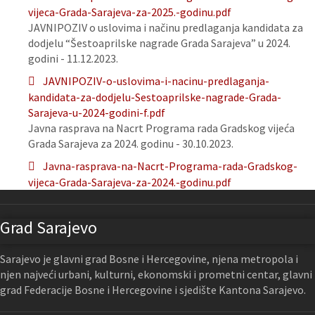
vijeca-Grada-Sarajeva-za-2025.-godinu.pdf
JAVNIPOZIV o uslovima i načinu predlaganja kandidata za
dodjelu “Šestoaprilske nagrade Grada Sarajeva” u 2024.
godini - 11.12.2023.
JAVNIPOZIV-o-uslovima-i-nacinu-predlaganja-
kandidata-za-dodjelu-Sestoaprilske-nagrade-Grada-
Sarajeva-u-2024-godini-f.pdf
Javna rasprava na Nacrt Programa rada Gradskog vijeća
Grada Sarajeva za 2024. godinu - 30.10.2023.
Javna-rasprava-na-Nacrt-Programa-rada-Gradskog-
vijeca-Grada-Sarajeva-za-2024.-godinu.pdf
Grad Sarajevo
Sarajevo je glavni grad Bosne i Hercegovine, njena metropola i
njen najveći urbani, kulturni, ekonomski i prometni centar, glavni
grad Federacije Bosne i Hercegovine i sjedište Kantona Sarajevo.