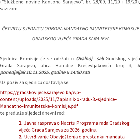
(“Službene novine Kantona Sarajevo”, br. 28/09, 11/20 i 19/20),
sazivam
ČETVRTU
SJEDNICU ODBORA
MANDATNO IMUNITETSKE KOMISIJE
GRADSKOG VIJEĆA GRADA SARAJEVA
Sjednica Komisije će se održati u
Ovalnoj sali
Gradskog vijeć
Grada Sarajeva, ulica Hamdije Kreševljakovića broj 3,
ponedjeljak 10.11.2025. godine u 14:00 sati
Uz poziv za sjednicu dostavlja se:
https://gradskovijece.sarajevo.ba/wp-
content/uploads/2025/11/Zapisnik-o-radu-3.-sjednice-
Mandatno-imunitetske-komisije.pdf
te predlaže sljedeći dnevni red:
1.
Javna rasprava o Nacrtu Programa rada Gradskog
vijeća Grada Sarajeva za 2026. godinu.
2.
Utvrđivanje Obavještenja o prestanku mandata