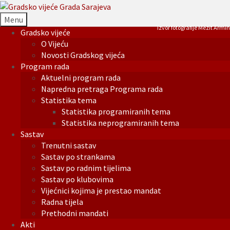
Menu
Izvor fotografije Mezit Armin
Gradsko vijeće
O Vijeću
Novosti Gradskog vijeća
Program rada
Aktuelni program rada
Napredna pretraga Programa rada
Statistika tema
Statistika programiranih tema
Statistika neprogramiranih tema
Sastav
Trenutni sastav
Sastav po strankama
Sastav po radnim tijelima
Sastav po klubovima
Vijećnici kojima je prestao mandat
Radna tijela
Prethodni mandati
Akti