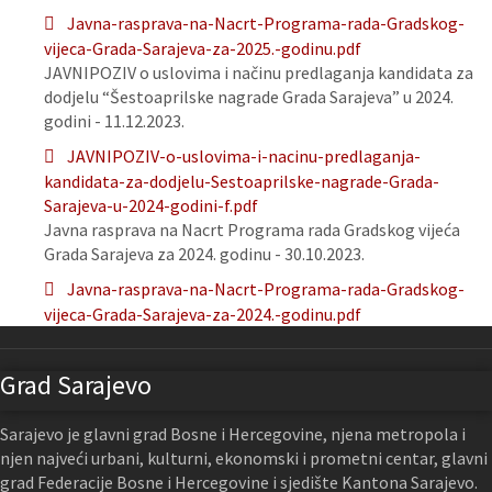
Javna-rasprava-na-Nacrt-Programa-rada-Gradskog-
vijeca-Grada-Sarajeva-za-2025.-godinu.pdf
JAVNIPOZIV o uslovima i načinu predlaganja kandidata za
dodjelu “Šestoaprilske nagrade Grada Sarajeva” u 2024.
godini - 11.12.2023.
JAVNIPOZIV-o-uslovima-i-nacinu-predlaganja-
kandidata-za-dodjelu-Sestoaprilske-nagrade-Grada-
Sarajeva-u-2024-godini-f.pdf
Javna rasprava na Nacrt Programa rada Gradskog vijeća
Grada Sarajeva za 2024. godinu - 30.10.2023.
Javna-rasprava-na-Nacrt-Programa-rada-Gradskog-
vijeca-Grada-Sarajeva-za-2024.-godinu.pdf
Grad Sarajevo
Sarajevo je glavni grad Bosne i Hercegovine, njena metropola i
njen najveći urbani, kulturni, ekonomski i prometni centar, glavni
grad Federacije Bosne i Hercegovine i sjedište Kantona Sarajevo.