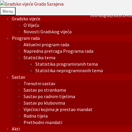
Menu
Izvor fotografije Mezit Armin
Gradsko vijeće
O Vijeću
Novosti Gradskog vijeća
Program rada
Aktuelni program rada
Napredna pretraga Programa rada
Statistika tema
Statistika programiranih tema
Statistika neprogramiranih tema
Sastav
Trenutni sastav
Sastav po strankama
Sastav po radnim tijelima
Sastav po klubovima
Vijećnici kojima je prestao mandat
Radna tijela
Prethodni mandati
Akti