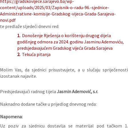
https://gradskovijece.sarajevo.ba/wp-
content/uploads/2025/03/Zapisnik-o-radu-96.-sjednice-
Administrativne-komisije-Gradskog-vijeca-Grada-Sarajeva-
novi.pdf
te predlaže sljedeći dnevni red:
1.
Donošenje Rješenja o korištenju drugog dijela
godišnjeg odmora za 2024. godinu Jasminu Ademoviću,
predsjedavajućem Gradskog vijeća Grada Sarajeva
2.
Tekuća pitanja
Molim Vas, da sjednici prisustvujete, a u slučaju spriječenosti
izostanak najavite.
Predsjedavajući radnog tijela
Jasmin Ademović, s.r.
Naknadno dodane tačke u prijedlog dnevnog reda:
Napomena:
Uz poziv za sjednicu dostavlja se materijal pod tačkom 1.