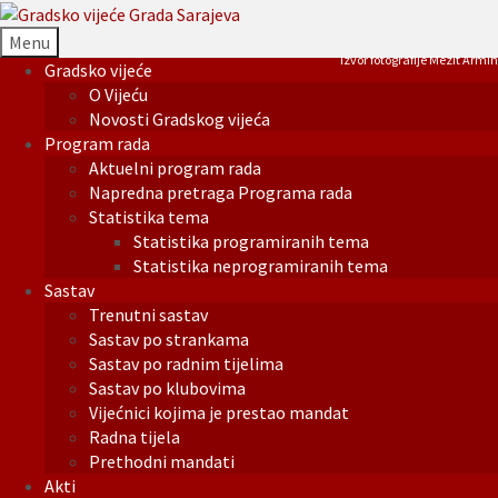
Menu
Izvor fotografije Mezit Armin
Gradsko vijeće
O Vijeću
Novosti Gradskog vijeća
Program rada
Aktuelni program rada
Napredna pretraga Programa rada
Statistika tema
Statistika programiranih tema
Statistika neprogramiranih tema
Sastav
Trenutni sastav
Sastav po strankama
Sastav po radnim tijelima
Sastav po klubovima
Vijećnici kojima je prestao mandat
Radna tijela
Prethodni mandati
Akti