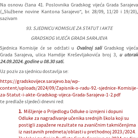
Na osnovu člana 41. Poslovnika Gradskog vijeća Grada Sarajeva
(„Službene novine Kantona Sarajevo“, br. 28/09, 11/20 i 19/20),
sazivam
93. SJEDNICU KOMISIJE ZA STATUT I AKTE
GRADSKOG VIJEĆA GRADA SARAJEVA
Sjednica Komisije će se održati u
Ovalnoj sali
Gradskog vijeć
Grada Sarajeva, ulica Hamdije Kreševljakovića broj 3
,
u utorak
24.09.2024. godine u 08.30 sati.
Uz poziv za sjednicu dostavlja se:
https://gradskovijece.sarajevo.ba/wp-
content/uploads/2024/09/Zapisnik-o-radu-92.-sjednice-Komisije-
za-Statut-i-akte-Gradskog-vijeca-Grada-Sarajeva-1-2.pdf
te predlaže sljedeći dnevni red:
1.
Mišljenje o Prijedlogu Odluke o izmjeni i dopuni
Odluke za nagrađivanje učenika srednjih škola koji su
postigli zapažene rezultate na zvaničnim takmičenjima
iz nastavnih predmeta/oblasti u prethodnoj 2023./2024.