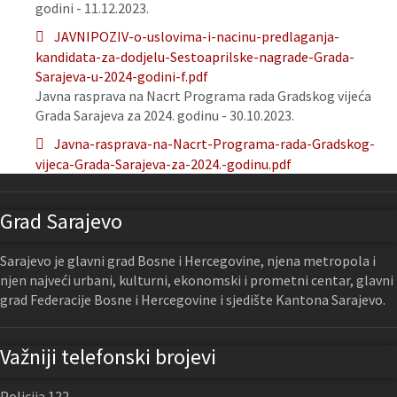
godini - 11.12.2023.
JAVNIPOZIV-o-uslovima-i-nacinu-predlaganja-
kandidata-za-dodjelu-Sestoaprilske-nagrade-Grada-
Sarajeva-u-2024-godini-f.pdf
Javna rasprava na Nacrt Programa rada Gradskog vijeća
Grada Sarajeva za 2024. godinu - 30.10.2023.
Javna-rasprava-na-Nacrt-Programa-rada-Gradskog-
vijeca-Grada-Sarajeva-za-2024.-godinu.pdf
Grad Sarajevo
Sarajevo je glavni grad Bosne i Hercegovine, njena metropola i
njen najveći urbani, kulturni, ekonomski i prometni centar, glavni
grad Federacije Bosne i Hercegovine i sjedište Kantona Sarajevo.
Važniji telefonski brojevi
Policija 122