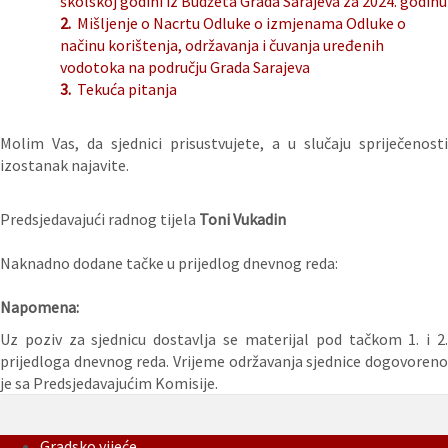
školskoj godini iz Budžeta Grada Sarajeva za 2024. godinu
2.
Mišljenje o Nacrtu Odluke o izmjenama Odluke o
načinu korištenja, održavanja i čuvanja uređenih
vodotoka na području Grada Sarajeva
3.
Tekuća pitanja
Molim Vas, da sjednici prisustvujete, a u slučaju spriječenosti
izostanak najavite.
Predsjedavajući radnog tijela
Toni Vukadin
Naknadno dodane tačke u prijedlog dnevnog reda:
Napomena:
Uz poziv za sjednicu dostavlja se materijal pod tačkom 1. i 2.
prijedloga dnevnog reda. Vrijeme održavanja sjednice dogovoreno
je sa Predsjedavajućim Komisije.
Gradsko vijeće