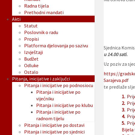
Radna tijela
Prethodni mandati
Akti
Statut
Poslovnik o radu
Propisi
Platforma djelovanja po sazivu
Sjednica Komisi
Izvještaji
u 14.00 sati.
Budžet
Uz poziv za sjed
Odluke
Ostalo
https://gradsk
Pitanja, inicijative i zaključci
Sarajeva.pdf
Pitanja i inicijative po podnosiocu
te predlaže slje
Pitanja i inicijative po
1.
Pri
vijećniku
2.
Pri
Pitanja i inicijative po klubu
3.
Prij
Pitanja i inicijative po
4.
Pri
radnom tijelu
5.
Pri
Pitanja i inicijative po dostavi
Bijela 
Pitanja i inicijative po sjednici