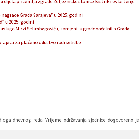
dijela prizemlja zgrade Željezničke stanice Bistrik i ovlaštenje
 nagrade Grada Sarajeva” u 2025. godini
” u 2025. godini
 usluga Mirzi Selimbegoviću, zamjeniku gradonačelnika Grada
rajeva za plaćeno odustvo radi selidbe
edloga dnevnog reda. Vrijeme održavanja sjednice dogovoreno je