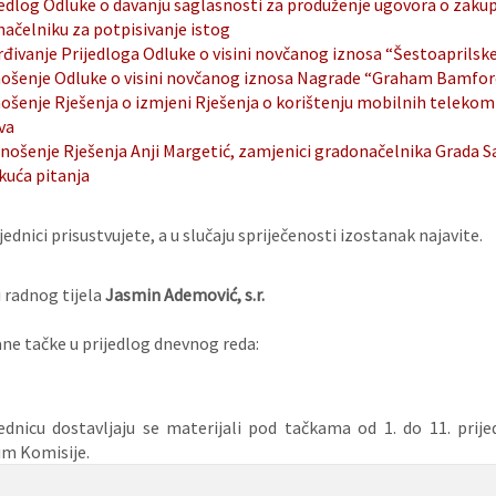
edlog Odluke o davanju saglasnosti za produženje ugovora o zakupu 
ačelniku za potpisivanje istog
đivanje Prijedloga Odluke o visini novčanog iznosa “Šestoaprilske
ošenje Odluke o visini novčanog iznosa Nagrade “Graham Bamford
ošenje Rješenja o izmjeni Rješenja o korištenju mobilnih telekom
va
nošenje Rješenja Anji Margetić, zamjenici gradonačelnika Grada Sa
kuća pitanja
ednici prisustvujete, a u slučaju spriječenosti izostanak najavite.
 radnog tijela
Jasmin Ademović, s.r.
e tačke u prijedlog dnevnog reda:
ednicu dostavljaju se materijali pod tačkama od 1. do 11. prij
im Komisije.