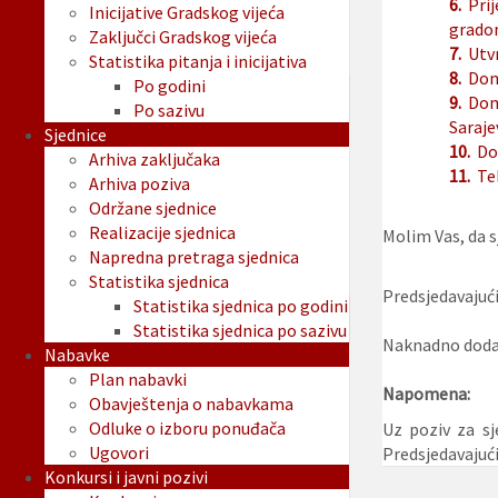
6.
Prij
Inicijative Gradskog vijeća
gradon
Zaključci Gradskog vijeća
7.
Utvr
Statistika pitanja i inicijativa
8.
Don
Po godini
9.
Don
Po sazivu
Saraje
Sjednice
10.
Do
Arhiva zaključaka
11.
Te
Arhiva poziva
Održane sjednice
Realizacije sjednica
Molim Vas, da sj
Napredna pretraga sjednica
Statistika sjednica
Predsjedavajući
Statistika sjednica po godini
Statistika sjednica po sazivu
Naknadno dodan
Nabavke
Plan nabavki
Napomena:
Obavještenja o nabavkama
Odluke o izboru ponuđača
Uz poziv za sj
Ugovori
Predsjedavajuć
Konkursi i javni pozivi