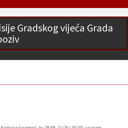
isije Gradskog vijeća Grada
poziv
antona Sarajevo“, br. 28/09, 11/20 i 19/20), sazivam