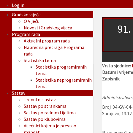
Log in
Gradsko vijeće
O Vijeću
91.
Novosti Gradskog vijeća
Program rada
Aktuelni program rada
Napredna pretraga Programa
rada
Statistika tema
Vrsta sjednice:
Statistika programiranih
Datum i vrijeme
tema
Zapisnik:
Statistika neprogramiranih
tema
Sastav
Administrativna
Trenutni sastav
Sastav po strankama
Broj: 04-GV-04
Sastav po radnim tijelima
Sarajevo, 13.12
Sastav po klubovima
Vijećnici kojima je prestao
mandat
Na osnovu člana