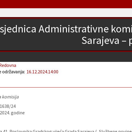
 sjednica Administrativne kom
Sarajeva – 
Redovna
 održavanja:
16.12.2024.
14:00
 komisija
-1638/24
.2024. godine
 41. Poslovnika Gradskog vijeća Grada Sarajeva („Službene novine K