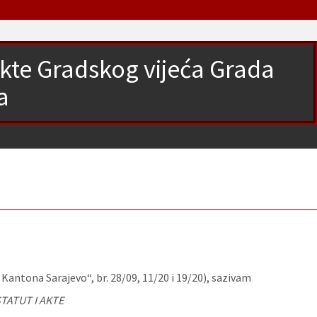
 akte Gradskog vijeća Grada
a
antona Sarajevo“, br. 28/09, 11/20 i 19/20), sazivam
TATUT I AKTE