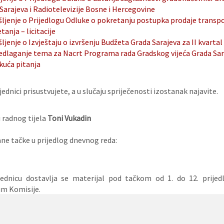
Sarajeva i Radiotelevizije Bosne i Hercegovine
šljenje o Prijedlogu Odluke o pokretanju postupka prodaje transpo
anja – licitacije
šljenje o Izvještaju o izvršenju Budžeta Grada Sarajeva za II kvartal
edlaganje tema za Nacrt Programa rada Gradskog vijeća Grada Sara
kuća pitanja
ednici prisustvujete, a u slučaju spriječenosti izostanak najavite.
 radnog tijela
Toni Vukadin
e tačke u prijedlog dnevnog reda:
jednicu dostavlja se materijal pod tačkom od 1. do 12. prije
im Komisije.