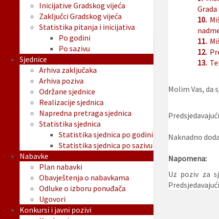
Inicijative Gradskog vijeća
Grada 
Zaključci Gradskog vijeća
10.
Mi
Statistika pitanja i inicijativa
nadmet
Po godini
11.
Mi
Po sazivu
12.
Pr
Sjednice
13.
Te
Arhiva zaključaka
Arhiva poziva
Molim Vas, da sj
Održane sjednice
Realizacije sjednica
Napredna pretraga sjednica
Predsjedavajući
Statistika sjednica
Statistika sjednica po godini
Naknadno dodan
Statistika sjednica po sazivu
Nabavke
Napomena:
Plan nabavki
Uz poziv za s
Obavještenja o nabavkama
Predsjedavajuć
Odluke o izboru ponuđača
Ugovori
Konkursi i javni pozivi