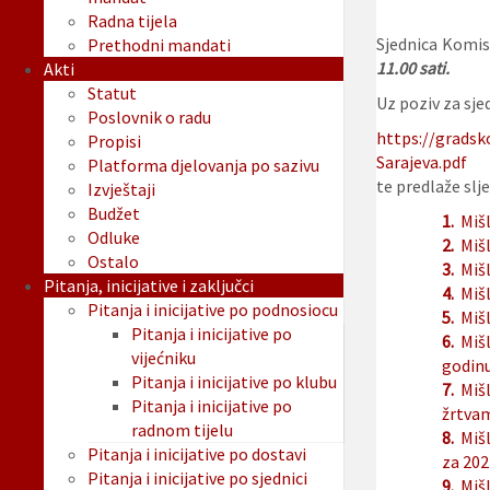
Radna tijela
Sjednica Komisi
Prethodni mandati
11.00 sati.
Akti
Statut
Uz poziv za sjed
Poslovnik o radu
https://gradsk
Propisi
Sarajeva.pdf
Platforma djelovanja po sazivu
te predlaže slje
Izvještaji
Budžet
1.
Mišl
Odluke
2.
Mišl
Ostalo
3.
Mišl
Pitanja, inicijative i zaključci
4.
Mišl
Pitanja i inicijative po podnosiocu
5.
Mišl
Pitanja i inicijative po
6.
Mišl
vijećniku
godin
Pitanja i inicijative po klubu
7.
Miš
Pitanja i inicijative po
žrtvam
radnom tijelu
8.
Mišl
Pitanja i inicijative po dostavi
za 202
Pitanja i inicijative po sjednici
9.
Miš