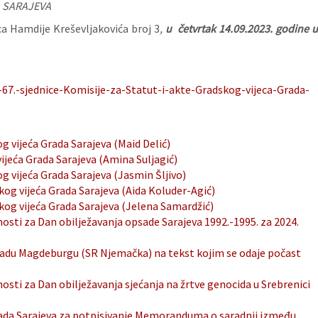
 SARAJEVA
ca Hamdije Kreševljakovića broj 3
,
u četvrtak 14.09.2023. godine 
67.-sjednice-Komisije-za-Statut-i-akte-Gradskog-vijeca-Grada-
g vijeća Grada Sarajeva (Maid Delić)
vijeća Grada Sarajeva (Amina Suljagić)
og vijeća Grada Sarajeva (Jasmin Šljivo)
skog vijeća Grada Sarajeva (Aida Koluder-Agić)
skog vijeća Grada Sarajeva (Jelena Samardžić)
osti za Dan obilježavanja opsade Sarajeva 1992.-1995. za 2024.
radu Magdeburgu (SR Njemačka) na tekst kojim se odaje počast
osti za Dan obilježavanja sjećanja na žrtve genocida u Srebrenici
Grada Sarajeva za potpisivanje Memoranduma o saradnji između