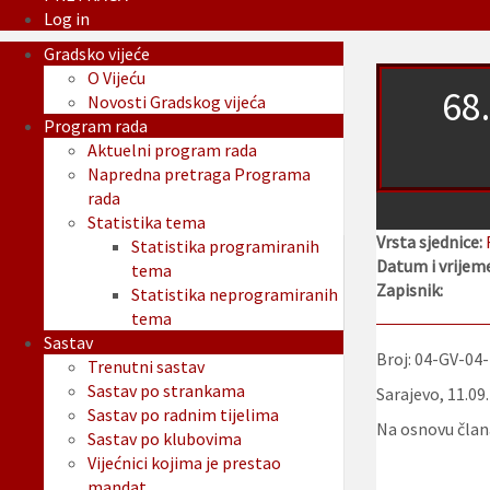
Log in
Gradsko vijeće
O Vijeću
68.
Novosti Gradskog vijeća
Program rada
Aktuelni program rada
Napredna pretraga Programa
rada
Statistika tema
Vrsta sjednice:
Statistika programiranih
Datum i vrijeme
tema
Zapisnik:
Statistika neprogramiranih
tema
Sastav
Broj: 04-GV-04
Trenutni sastav
Sastav po strankama
Sarajevo, 11.09
Sastav po radnim tijelima
Na osnovu člana
Sastav po klubovima
Vijećnici kojima je prestao
mandat