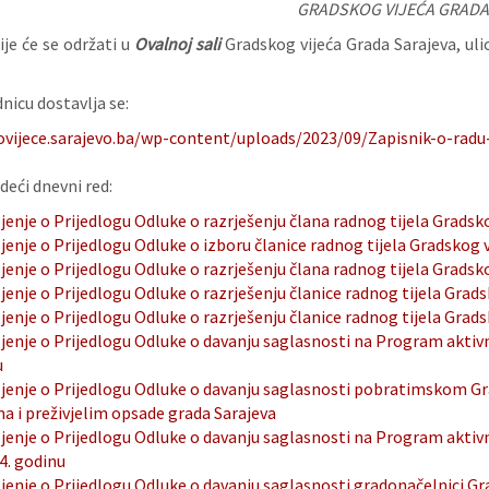
GRADSKOG VIJEĆA GRADA
je će se održati u
Ovalnoj sali
Gradskog vijeća Grada Sarajeva, uli
nicu dostavlja se:
ovijece.sarajevo.ba/wp-content/uploads/2023/09/Zapisnik-o-radu-
deći dnevni red:
jenje o Prijedlogu Odluke o razrješenju člana radnog tijela Gradsko
jenje o Prijedlogu Odluke o izboru članice radnog tijela Gradskog 
jenje o Prijedlogu Odluke o razrješenju člana radnog tijela Gradsk
jenje o Prijedlogu Odluke o razrješenju članice radnog tijela Grad
jenje o Prijedlogu Odluke o razrješenju članice radnog tijela Grad
jenje o Prijedlogu Odluke o davanju saglasnosti na Program aktivn
u
ljenje o Prijedlogu Odluke o davanju saglasnosti pobratimskom G
a i preživjelim opsade grada Sarajeva
jenje o Prijedlogu Odluke o davanju saglasnosti na Program aktivn
4. godinu
ljenje o Prijedlogu Odluke o davanju saglasnosti gradonačelnici 