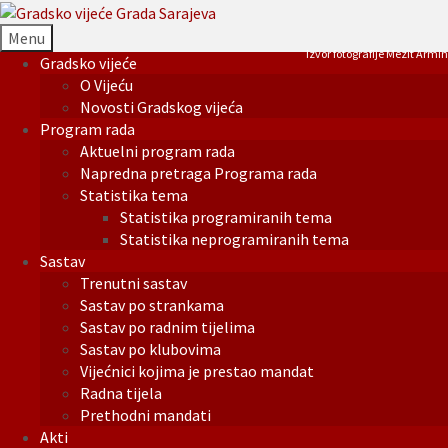
Menu
Izvor fotografije Mezit Armin
Gradsko vijeće
O Vijeću
Novosti Gradskog vijeća
Program rada
Aktuelni program rada
Napredna pretraga Programa rada
Statistika tema
Statistika programiranih tema
Statistika neprogramiranih tema
Sastav
Trenutni sastav
Sastav po strankama
Sastav po radnim tijelima
Sastav po klubovima
Vijećnici kojima je prestao mandat
Radna tijela
Prethodni mandati
Akti