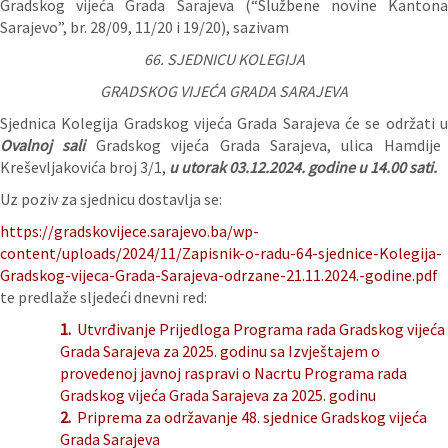
Gradskog vijeća Grada Sarajeva (“Službene novine Kantona
Sarajevo”, br. 28/09, 11/20 i 19/20), sazivam
66. SJEDNICU KOLEGIJA
GRADSKOG VIJEĆA GRADA SARAJEVA
Sjednica Kolegija Gradskog vijeća Grada Sarajeva će se održati u
Ovalnoj sali
Gradskog vijeća Grada Sarajeva, ulica Hamdije
Kreševljakovića broj 3/1,
u utorak 03.12.2024. godine u 14.00 sati.
Uz poziv za sjednicu dostavlja se:
https://gradskovijece.sarajevo.ba/wp-
content/uploads/2024/11/Zapisnik-o-radu-64-sjednice-Kolegija-
Gradskog-vijeca-Grada-Sarajeva-odrzane-21.11.2024.-godine.pdf
te predlaže sljedeći dnevni red:
1.
Utvrđivanje Prijedloga Programa rada Gradskog vijeća
Grada Sarajeva za 2025. godinu sa Izvještajem o
provedenoj javnoj raspravi o Nacrtu Programa rada
Gradskog vijeća Grada Sarajeva za 2025. godinu
2.
Priprema za održavanje 48. sjednice Gradskog vijeća
Grada Sarajeva