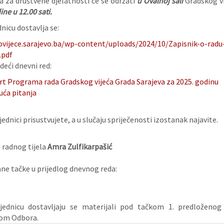
a za društvene djelatnosti će se održati
u Ovalnoj sali
Gradskog vi
ne u 12.00 sati.
nicu dostavlja se:
ovijece.sarajevo.ba/wp-content/uploads/2024/10/Zapisnik-o-radu
.pdf
deći dnevni red:
rt Programa rada Gradskog vijeća Grada Sarajeva za 2025. godinu
uća pitanja
ednici prisustvujete, a u slučaju spriječenosti izostanak najavite.
 radnog tijela
Amra Zulfikarpašić
e tačke u prijedlog dnevnog reda:
jednicu dostavljaju se materijali pod tačkom 1. predloženog
ćom Odbora.