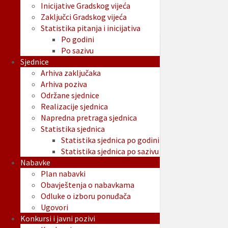
Inicijative Gradskog vijeća
Zaključci Gradskog vijeća
Statistika pitanja i inicijativa
Po godini
Po sazivu
Sjednice
Arhiva zaključaka
Arhiva poziva
Održane sjednice
Realizacije sjednica
Napredna pretraga sjednica
Statistika sjednica
Statistika sjednica po godini
Statistika sjednica po sazivu
Nabavke
Plan nabavki
Obavještenja o nabavkama
Odluke o izboru ponuđača
Ugovori
Konkursi i javni pozivi