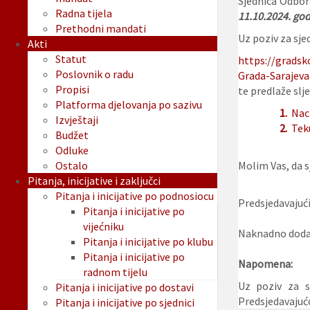
Sjednica Odbor
Radna tijela
11.10.2024. godi
Prethodni mandati
Uz poziv za sjed
Akti
Statut
https://gradsk
Poslovnik o radu
Grada-Sarajeva
Propisi
te predlaže slje
Platforma djelovanja po sazivu
1.
Nac
Izvještaji
2.
Tek
Budžet
Odluke
Ostalo
Molim Vas, da sj
Pitanja, inicijative i zaključci
Pitanja i inicijative po podnosiocu
Predsjedavajući
Pitanja i inicijative po
vijećniku
Naknadno dodan
Pitanja i inicijative po klubu
Pitanja i inicijative po
Napomena:
radnom tijelu
Uz poziv za s
Pitanja i inicijative po dostavi
Predsjedavaju
Pitanja i inicijative po sjednici