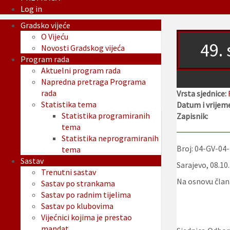
Log in
Gradsko vijeće
O Vijeću
49.
Novosti Gradskog vijeća
Program rada
Aktuelni program rada
Napredna pretraga Programa
rada
Vrsta sjednice:
Statistika tema
Datum i vrijeme
Statistika programiranih
Zapisnik:
tema
Statistika neprogramiranih
Broj: 04-GV-04
tema
Sastav
Sarajevo, 08.10
Trenutni sastav
Na osnovu člana
Sastav po strankama
Sastav po radnim tijelima
Sastav po klubovima
Vijećnici kojima je prestao
mandat