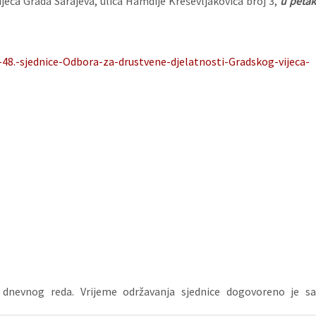
jeća Grada Sarajeva, ulica Hamdije Kreševljakovića broj 3,
u peta
-48.-sjednice-Odbora-za-drustvene-djelatnosti-Gradskog-vijeca-
 dnevnog reda. Vrijeme održavanja sjednice dogovoreno je sa