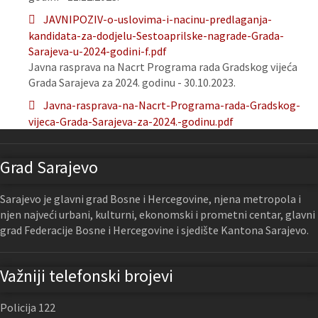
JAVNIPOZIV-o-uslovima-i-nacinu-predlaganja-
kandidata-za-dodjelu-Sestoaprilske-nagrade-Grada-
Sarajeva-u-2024-godini-f.pdf
Javna rasprava na Nacrt Programa rada Gradskog vijeća
Grada Sarajeva za 2024. godinu - 30.10.2023.
Javna-rasprava-na-Nacrt-Programa-rada-Gradskog-
vijeca-Grada-Sarajeva-za-2024.-godinu.pdf
Grad Sarajevo
Sarajevo je glavni grad Bosne i Hercegovine, njena metropola i
njen najveći urbani, kulturni, ekonomski i prometni centar, glavni
grad Federacije Bosne i Hercegovine i sjedište Kantona Sarajevo.
Važniji telefonski brojevi
Policija 122