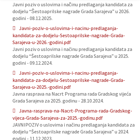
Javni poziv o uslovima i načinu predlaganja kandidata za
dodjelu “Šestoaprilske nagrade Grada Sarajeva” u 2026.
godini - 08.12.2025.
Javni-poziv-o-uslovima-i-nacinu-predlaganja-
kandidata-za-dodjelu-Sestoaprilske-nagrade-Grada-
Sarajeva-u-2026.-godini.pdf
Javni poziv o uslovima i načinu predlaganja kandidata za
dodjelu “Šestoaprilske nagrade Grada Sarajeva” u 2025.
godini - 09.12.2024.
Javni-poziv-o-uslovima-i-nacinu-predlaganja-
kandidata-za-dodjelu-Sestoaprilske-nagrade-Grada-
Sarajeva-u-2025.-godini.pdf
Javna rasprava na Nacrt Programa rada Gradskog vijeća
Grada Sarajeva za 2025. godinu - 28.10.2024.
Javna-rasprava-na-Nacrt-Programa-rada-Gradskog-
vijeca-Grada-Sarajeva-za-2025.-godinu.pdf
JAVNIPOZIV o uslovima i načinu predlaganja kandidata za
dodjelu “Šestoaprilske nagrade Grada Sarajeva” u 2024.
godini - 11.12.2023.