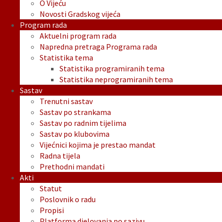
O Vijeću
Novosti Gradskog vijeća
Program rada
Aktuelni program rada
Napredna pretraga Programa rada
Statistika tema
Statistika programiranih tema
Statistika neprogramiranih tema
Sastav
Trenutni sastav
Sastav po strankama
Sastav po radnim tijelima
Sastav po klubovima
Vijećnici kojima je prestao mandat
Radna tijela
Prethodni mandati
Akti
Statut
Poslovnik o radu
Propisi
Platforma djelovanja po sazivu