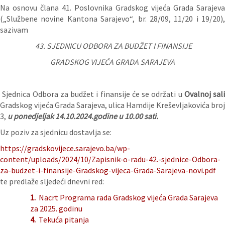
Na osnovu člana 41. Poslovnika Gradskog vijeća Grada Sarajeva
(„Službene novine Kantona Sarajevo“, br. 28/09, 11/20 i 19/20),
sazivam
43.
SJEDNICU
ODBORA ZA BUDŽET I FINANSIJE
GRADSKOG VIJEĆA GRADA SARAJEVA
Sjednica Odbora za budžet i finansije će se održati u
Ovalnoj sali
Gradskog vijeća Grada Sarajeva, ulica Hamdije Kreševljakovića broj
3,
u ponedjeljak 14.10.2024.godine u 10.00 sati.
Uz poziv za sjednicu dostavlja se:
https://gradskovijece.sarajevo.ba/wp-
content/uploads/2024/10/Zapisnik-o-radu-42.-sjednice-Odbora-
za-budzet-i-finansije-Gradskog-vijeca-Grada-Sarajeva-novi.pdf
te predlaže sljedeći dnevni red:
1.
Nacrt Programa rada Gradskog vijeća Grada Sarajeva
za 2025. godinu
4.
Tekuća pitanja