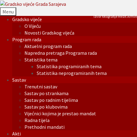
Menu
Izvor fotografije Mezit Armin
Gradsko vijeće
O Vijeću
Novosti Gradskog vijeća
Program rada
Aktuelni program rada
Napredna pretraga Programa rada
Statistika tema
Statistika programiranih tema
Statistika neprogramiranih tema
Sastav
Trenutni sastav
Sastav po strankama
Sastav po radnim tijelima
Sastav po klubovima
Vijećnici kojima je prestao mandat
Radna tijela
Prethodni mandati
Akti