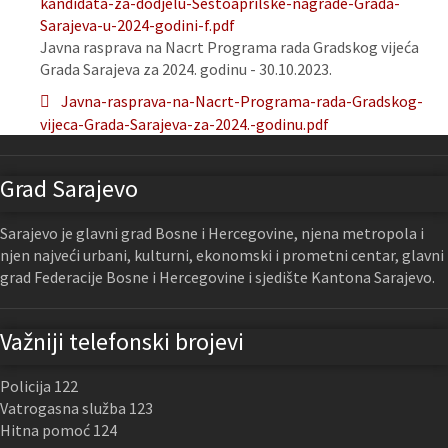
kandidata-za-dodjelu-Sestoaprilske-nagrade-Grada-
Sarajeva-u-2024-godini-f.pdf
Javna rasprava na Nacrt Programa rada Gradskog vijeća
Grada Sarajeva za 2024. godinu - 30.10.2023.
Javna-rasprava-na-Nacrt-Programa-rada-Gradskog-
vijeca-Grada-Sarajeva-za-2024.-godinu.pdf
Grad Sarajevo
Sarajevo je glavni grad Bosne i Hercegovine, njena metropola i
njen najveći urbani, kulturni, ekonomski i prometni centar, glavni
grad Federacije Bosne i Hercegovine i sjedište Kantona Sarajevo.
Važniji telefonski brojevi
Policija 122
Vatrogasna služba 123
Hitna pomoć 124