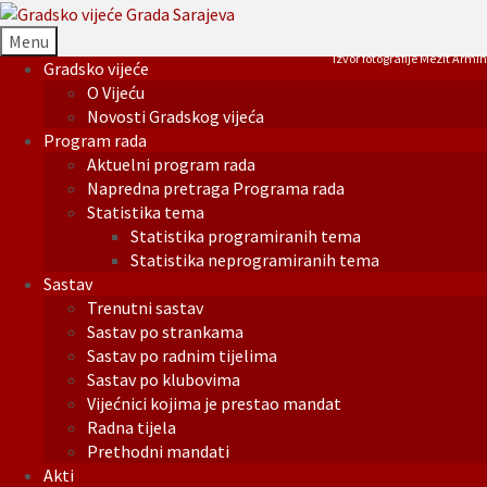
Menu
Izvor fotografije Mezit Armin
Gradsko vijeće
O Vijeću
Novosti Gradskog vijeća
Program rada
Aktuelni program rada
Napredna pretraga Programa rada
Statistika tema
Statistika programiranih tema
Statistika neprogramiranih tema
Sastav
Trenutni sastav
Sastav po strankama
Sastav po radnim tijelima
Sastav po klubovima
Vijećnici kojima je prestao mandat
Radna tijela
Prethodni mandati
Akti