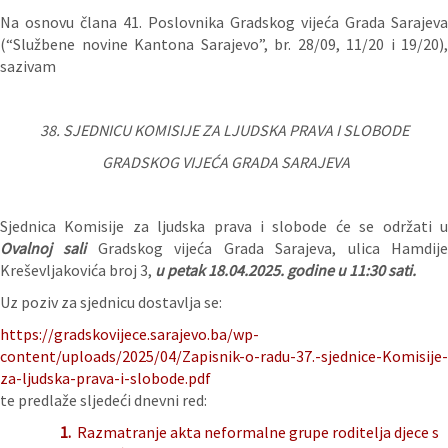
Na osnovu člana 41. Poslovnika Gradskog vijeća Grada Sarajeva
(“Službene novine Kantona Sarajevo”, br. 28/09, 11/20 i 19/20),
sazivam
38. SJEDNICU KOMISIJE ZA LJUDSKA PRAVA I SLOBODE
GRADSKOG VIJEĆA GRADA SARAJEVA
Sjednica Komisije za ljudska prava i slobode će se održati u
Ovalnoj sali
Gradskog vijeća Grada Sarajeva, ulica Hamdij
Kreševljakovića broj 3,
u petak 18.04.2025.
godine u 11:30 sati.
Uz poziv za sjednicu dostavlja se:
https://gradskovijece.sarajevo.ba/wp-
content/uploads/2025/04/Zapisnik-o-radu-37.-sjednice-Komisije-
za-ljudska-prava-i-slobode.pdf
te predlaže sljedeći dnevni red:
1.
Razmatranje akta neformalne grupe roditelja djece s