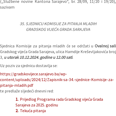
(„Službene novine Kantona Sarajevo“, br. 28/09, 11/20 i 19/20),
sazivam
35. SJEDNICU KOMISIJE ZA PITANJA MLADIH
GRADSKOG VIJEĆA GRADA SARAJEVA
Sjednica Komisije za pitanja mladih će se održati u
Ovalnoj sali
Gradskog vijeća Grada Sarajeva, ulica Hamdije Kreševljakovića broj
3
,
u utorak 10.12.2024. godine u 12.00 sati
.
Uz poziv za sjednicu dostavlja se:
https://gradskovijece.sarajevo.ba/wp-
content/uploads/2024/12/Zapisnik-sa-34.-sjednice-Komisije-za-
pitanja-mladih.pdf
te predlaže sljedeći dnevni red:
1.
Prijedlog Programa rada Gradskog vijeća Grada
Sarajeva za 2025. godinu
2.
Tekuća pitanja