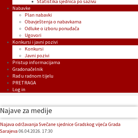
Statistika sjednica po sazivu
Nabavke
Plan nabavki
Obavještenja o nabavkama
Odluke o izboru ponuđača
Ugovori
Konkursi i javni pozivi
Konkursi
Javni pozivi
Pristup informacijama
Gradonačelnik
Rad u radnom tijelu
PRETRAGA
Log in
Najave za medije
Najava održavanja Svečane sjednice Gradskog vijeća Grada
Sarajeva
06.04.2026. 17:30