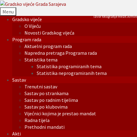
Menu
Izvor fotografije Mezit Armin
Gradsko vijeće
O Vijeću
Novosti Gradskog vijeća
Program rada
Aktuelni program rada
Napredna pretraga Programa rada
Statistika tema
Statistika programiranih tema
Statistika neprogramiranih tema
Sastav
Trenutni sastav
Sastav po strankama
Sastav po radnim tijelima
Sastav po klubovima
Vijećnici kojima je prestao mandat
Radna tijela
Prethodni mandati
Akti