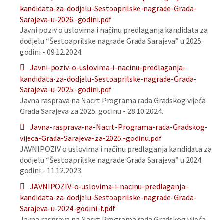
kandidata-za-dodjelu-Sestoaprilske-nagrade-Grada-
Sarajeva-u-2026.-godini.pdf
Javni poziv o uslovima i načinu predlaganja kandidata za
dodjelu “Šestoaprilske nagrade Grada Sarajeva” u 2025.
godini - 09.12.2024.
Javni-poziv-o-uslovima-i-nacinu-predlaganja-
kandidata-za-dodjelu-Sestoaprilske-nagrade-Grada-
Sarajeva-u-2025.-godini.pdf
Javna rasprava na Nacrt Programa rada Gradskog vijeća
Grada Sarajeva za 2025. godinu - 28.10.2024.
Javna-rasprava-na-Nacrt-Programa-rada-Gradskog-
vijeca-Grada-Sarajeva-za-2025.-godinu.pdf
JAVNIPOZIV o uslovima i načinu predlaganja kandidata za
dodjelu “Šestoaprilske nagrade Grada Sarajeva” u 2024.
godini - 11.12.2023.
JAVNIPOZIV-o-uslovima-i-nacinu-predlaganja-
kandidata-za-dodjelu-Sestoaprilske-nagrade-Grada-
Sarajeva-u-2024-godini-f.pdf
Javna rasprava na Nacrt Programa rada Gradskog vijeća