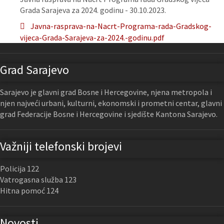
Grada Sarajeva za 2024. godinu - 30.10.2023.
Javna-rasprava-na-Nacrt-Programa-rada-Gradskog-
vijeca-Grada-Sarajeva-za-2024.-godinu.pdf
Grad Sarajevo
Sarajevo je glavni grad Bosne i Hercegovine, njena metropola i
njen najveći urbani, kulturni, ekonomski i prometni centar, glavni
grad Federacije Bosne i Hercegovine i sjedište Kantona Sarajevo.
Važniji telefonski brojevi
Policija 122
Vatrogasna služba 123
Hitna pomoć 124
Novosti