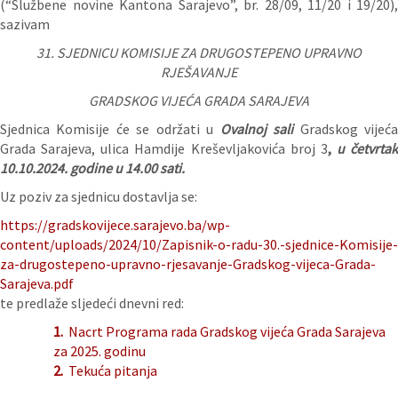
(“Službene novine Kantona Sarajevo”, br. 28/09, 11/20 i 19/20),
sazivam
31. SJEDNICU KOMISIJE ZA DRUGOSTEPENO UPRAVNO
RJEŠAVANJE
GRADSKOG VIJEĆA GRADA SARAJEVA
Sjednica Komisije će se održati u
Ovalnoj sali
Gradskog vijeć
Grada Sarajeva, ulica Hamdije Kreševljakovića broj 3
,
u četvrtak
10.10
.2024. godine u 14.00 sati.
Uz poziv za sjednicu dostavlja se:
https://gradskovijece.sarajevo.ba/wp-
content/uploads/2024/10/Zapisnik-o-radu-30.-sjednice-Komisije-
za-drugostepeno-upravno-rjesavanje-Gradskog-vijeca-Grada-
Sarajeva.pdf
te predlaže sljedeći dnevni red:
1.
Nacrt Programa rada Gradskog vijeća Grada Sarajeva
za 2025. godinu
2.
Tekuća pitanja