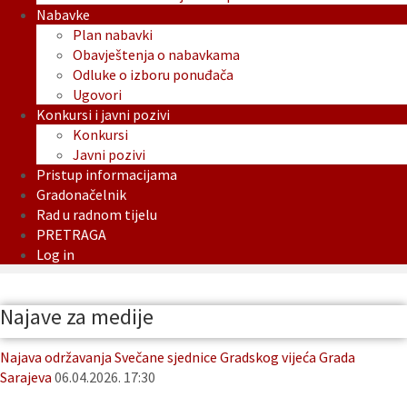
Nabavke
Plan nabavki
Obavještenja o nabavkama
Odluke o izboru ponuđača
Ugovori
Konkursi i javni pozivi
Konkursi
Javni pozivi
Pristup informacijama
Gradonačelnik
Rad u radnom tijelu
PRETRAGA
Log in
Najave za medije
Najava održavanja Svečane sjednice Gradskog vijeća Grada
Sarajeva
06.04.2026. 17:30