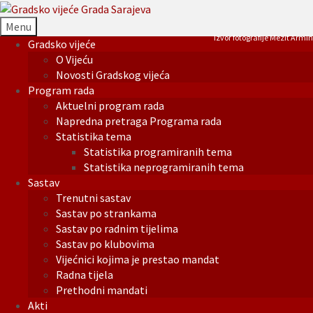
Menu
Izvor fotografije Mezit Armin
Gradsko vijeće
O Vijeću
Novosti Gradskog vijeća
Program rada
Aktuelni program rada
Napredna pretraga Programa rada
Statistika tema
Statistika programiranih tema
Statistika neprogramiranih tema
Sastav
Trenutni sastav
Sastav po strankama
Sastav po radnim tijelima
Sastav po klubovima
Vijećnici kojima je prestao mandat
Radna tijela
Prethodni mandati
Akti