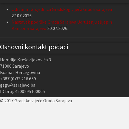
Održana 13. sjednica Gradskog vijeća Grada Sarajeva
27.07.2026.
Nastavak podrške Grada Sarajeva Udruženju slijepih
Kantona Sarajevo
20.07.2026.
Osnovni kontakt podaci
Hamdije Kreševljakovića 3
71000 Sarajevo
Bosna i Hercegovina
+387 (0)33 216 659
gsgv@sarajevo.ba
ID broj: 4200295100005
© 2017 Gradsko vijeće Grada Sarajeva