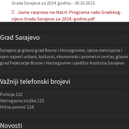
Grada Sarajeva za 2024. godinu - 30.10.2023.
Javna-rasprava-na-Nacrt-Programa-rada-Gradskog-
vijeca-Grada-Sarajeva-za-2024.-godinu.pdf
Grad Sarajevo
Sarajevo je glavni grad Bosne i Hercegovine, njena metropola i
njen najveći urbani, kulturni, ekonomski i prometni centar, glavni
grad Federacije Bosne i Hercegovine i sjedište Kantona Sarajevo.
Važniji telefonski brojevi
Policija 122
Vatrogasna služba 123
Hitna pomoć 124
Novosti