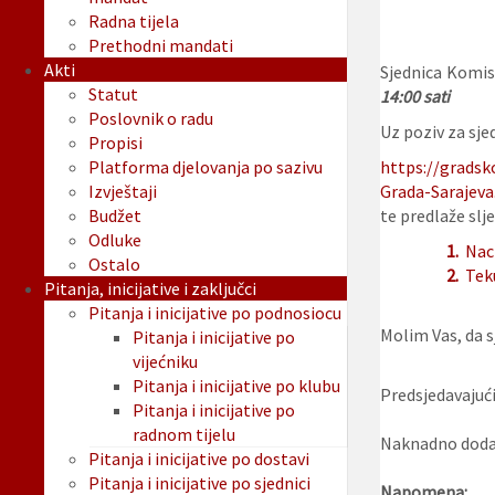
Radna tijela
Prethodni mandati
Akti
Sjednica Komis
Statut
14:00 sati
Poslovnik o radu
Uz poziv za sjed
Propisi
Platforma djelovanja po sazivu
https://gradsk
Izvještaji
Grada-Sarajeva
Budžet
te predlaže slje
Odluke
1.
Nac
Ostalo
2.
Tek
Pitanja, inicijative i zaključci
Pitanja i inicijative po podnosiocu
Molim Vas, da sj
Pitanja i inicijative po
vijećniku
Pitanja i inicijative po klubu
Predsjedavajući
Pitanja i inicijative po
radnom tijelu
Naknadno dodan
Pitanja i inicijative po dostavi
Pitanja i inicijative po sjednici
Napomena: