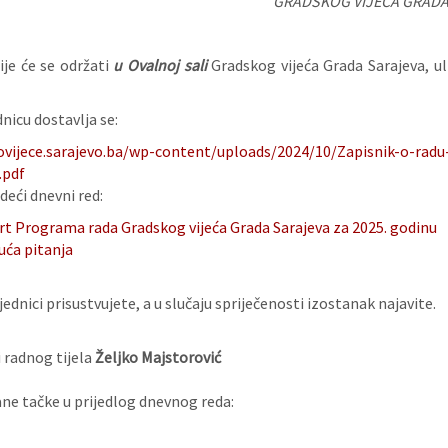
GRADSKOG VIJEĆA GRADA
ije će se održati
u
Ovalnoj sali
Gradskog vijeća Grada Sarajeva, ul
nicu dostavlja se:
ovijece.sarajevo.ba/wp-content/uploads/2024/10/Zapisnik-o-radu
.pdf
deći dnevni red:
rt Programa rada Gradskog vijeća Grada Sarajeva za 2025. godinu
uća pitanja
ednici prisustvujete, a u slučaju spriječenosti izostanak najavite.
 radnog tijela
Željko Majstorović
e tačke u prijedlog dnevnog reda: