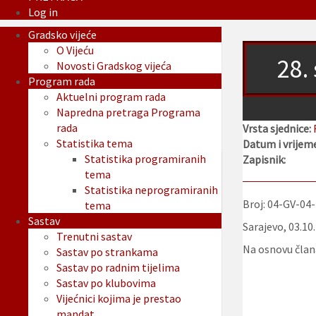
Log in
Gradsko vijeće
O Vijeću
28.
Novosti Gradskog vijeća
Program rada
Aktuelni program rada
Napredna pretraga Programa
rada
Vrsta sjednice:
Statistika tema
Datum i vrijeme
Statistika programiranih
Zapisnik:
tema
Statistika neprogramiranih
Broj: 04-GV-04
tema
Sastav
Sarajevo, 03.10
Trenutni sastav
Na osnovu člana
Sastav po strankama
Sastav po radnim tijelima
Sastav po klubovima
Vijećnici kojima je prestao
mandat