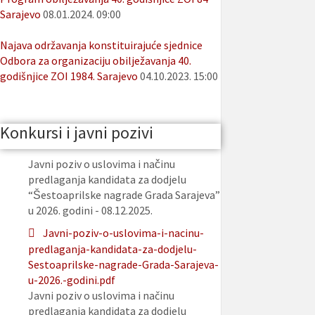
Sarajevo
08.01.2024. 09:00
Najava održavanja konstituirajuće sjednice
Odbora za organizaciju obilježavanja 40.
godišnjice ZOI 1984. Sarajevo
04.10.2023. 15:00
Konkursi i javni pozivi
Javni poziv o uslovima i načinu
predlaganja kandidata za dodjelu
“Šestoaprilske nagrade Grada Sarajeva”
u 2026. godini - 08.12.2025.
Javni-poziv-o-uslovima-i-nacinu-
predlaganja-kandidata-za-dodjelu-
Sestoaprilske-nagrade-Grada-Sarajeva-
u-2026.-godini.pdf
Javni poziv o uslovima i načinu
predlaganja kandidata za dodjelu