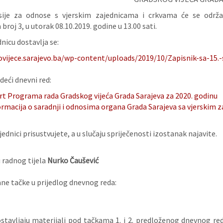
sije za odnose s vjerskim zajednicama i crkvama će se održat
broj 3, u utorak 08.10.2019. godine u 13.00 sati.
nicu dostavlja se:
ovijece.sarajevo.ba/wp-content/uploads/2019/10/Zapisnik-sa-15.
deći dnevni red:
rt Programa rada Gradskog vijeća Grada Sarajeva za 2020. godinu
ormacija o saradnji i odnosima organa Grada Sarajeva sa vjerskim 
ednici prisustvujete, a u slučaju spriječenosti izostanak najavite.
 radnog tijela
Nurko Čaušević
e tačke u prijedlog dnevnog reda:
ostavljaju materijali pod tačkama 1. i 2. predloženog dnevnog re