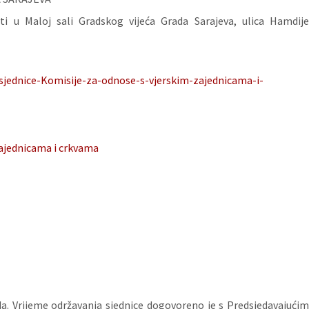
i u Maloj sali Gradskog vijeća Grada Sarajeva, ulica Hamdije
-sjednice-Komisije-za-odnose-s-vjerskim-zajednicama-i-
zajednicama i crkvama
da. Vrijeme održavanja sjednice dogovoreno je s Predsjedavajućim