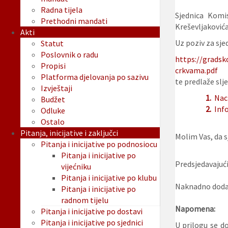
Radna tijela
Sjednica Komi
Prethodni mandati
Kreševljakovića 
Akti
Uz poziv za sjed
Statut
Poslovnik o radu
https://gradsk
Propisi
crkvama.pdf
Platforma djelovanja po sazivu
te predlaže slje
Izvještaji
1.
Nac
Budžet
2.
Inf
Odluke
Ostalo
Pitanja, inicijative i zaključci
Molim Vas, da sj
Pitanja i inicijative po podnosiocu
Pitanja i inicijative po
Predsjedavajući
vijećniku
Pitanja i inicijative po klubu
Naknadno dodan
Pitanja i inicijative po
radnom tijelu
Napomena:
Pitanja i inicijative po dostavi
Pitanja i inicijative po sjednici
U prilogu se d