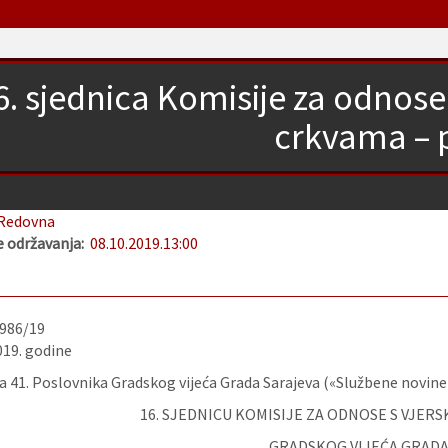
6. sjednica Komisije za odnose
crkvama – 
Redovna
 održavanja:
08.10.2019.
13:00
-986/19
019. godine
 41. Poslovnika Gradskog vijeća Grada Sarajeva («Službene novine
16. SJEDNICU KOMISIJE ZA ODNOSE S VJER
GRADSKOG VIJEĆA GRADA