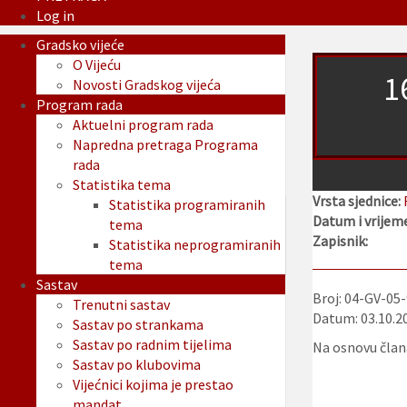
Log in
Gradsko vijeće
O Vijeću
1
Novosti Gradskog vijeća
Program rada
Aktuelni program rada
Napredna pretraga Programa
rada
Statistika tema
Vrsta sjednice:
Statistika programiranih
Datum i vrijeme
tema
Zapisnik:
Statistika neprogramiranih
tema
Sastav
Broj: 04-GV-05
Trenutni sastav
Datum: 03.10.2
Sastav po strankama
Sastav po radnim tijelima
Na osnovu člana
Sastav po klubovima
Vijećnici kojima je prestao
mandat