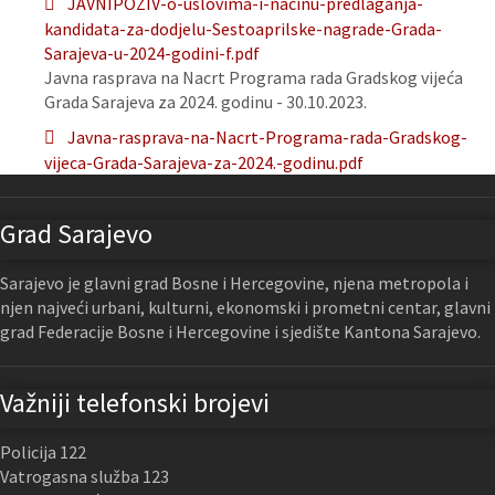
JAVNIPOZIV-o-uslovima-i-nacinu-predlaganja-
kandidata-za-dodjelu-Sestoaprilske-nagrade-Grada-
Sarajeva-u-2024-godini-f.pdf
Javna rasprava na Nacrt Programa rada Gradskog vijeća
Grada Sarajeva za 2024. godinu - 30.10.2023.
Javna-rasprava-na-Nacrt-Programa-rada-Gradskog-
vijeca-Grada-Sarajeva-za-2024.-godinu.pdf
Grad Sarajevo
Sarajevo je glavni grad Bosne i Hercegovine, njena metropola i
njen najveći urbani, kulturni, ekonomski i prometni centar, glavni
grad Federacije Bosne i Hercegovine i sjedište Kantona Sarajevo.
Važniji telefonski brojevi
Policija 122
Vatrogasna služba 123