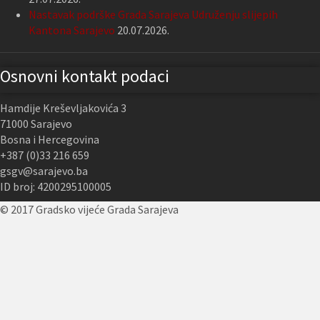
Nastavak podrške Grada Sarajeva Udruženju slijepih
Kantona Sarajevo
20.07.2026.
Osnovni kontakt podaci
Hamdije Kreševljakovića 3
71000 Sarajevo
Bosna i Hercegovina
+387 (0)33 216 659
gsgv@sarajevo.ba
ID broj: 4200295100005
© 2017 Gradsko vijeće Grada Sarajeva