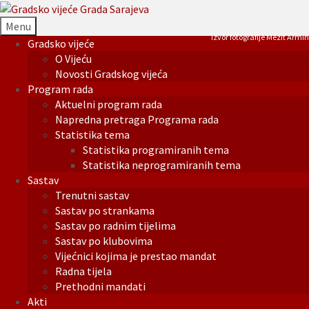
Menu
Izvor fotografije Mezit Armin
Gradsko vijeće
O Vijeću
Novosti Gradskog vijeća
Program rada
Aktuelni program rada
Napredna pretraga Programa rada
Statistika tema
Statistika programiranih tema
Statistika neprogramiranih tema
Sastav
Trenutni sastav
Sastav po strankama
Sastav po radnim tijelima
Sastav po klubovima
Vijećnici kojima je prestao mandat
Radna tijela
Prethodni mandati
Akti