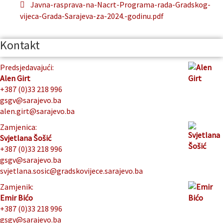
Javna-rasprava-na-Nacrt-Programa-rada-Gradskog-
vijeca-Grada-Sarajeva-za-2024.-godinu.pdf
Kontakt
Predsjedavajući:
Alen Girt
+387 (0)33 218 996
gsgv@sarajevo.ba
alen.girt@sarajevo.ba
Zamjenica:
Svjetlana Šošić
+387 (0)33 218 996
gsgv@sarajevo.ba
svjetlana.sosic@gradskovijece.sarajevo.ba
Zamjenik:
Emir Bićo
+387 (0)33 218 996
gsgv@sarajevo.ba