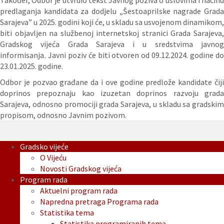
Također, Odbor je utvrdio tekst Javnog poziva o uslovima i načinu
predlaganja kandidata za dodjelu „Šestoaprilske nagrade Grada
Sarajeva” u 2025. godini koji će, u skladu sa usvojenom dinamikom,
biti objavljen na službenoj internetskoj stranici Grada Sarajeva,
Gradskog vijeća Grada Sarajeva i u sredstvima javnog
informisanja
.
Javni poziv će biti otvoren od 09.12.2024. godine d
23.01.2025. godine.
Odbor je pozvao građane da i ove godine predlože kandidate čiji
doprinos prepoznaju kao izuzetan doprinos razvoju grada
Sarajeva, odnosno promociji grada Sarajeva, u skladu sa gradskim
propisom, odnosno Javnim pozivom.
Gradsko vijeće
O Vijeću
Novosti Gradskog vijeća
Program rada
Aktuelni program rada
Napredna pretraga Programa rada
Statistika tema
Statistika programiranih tema