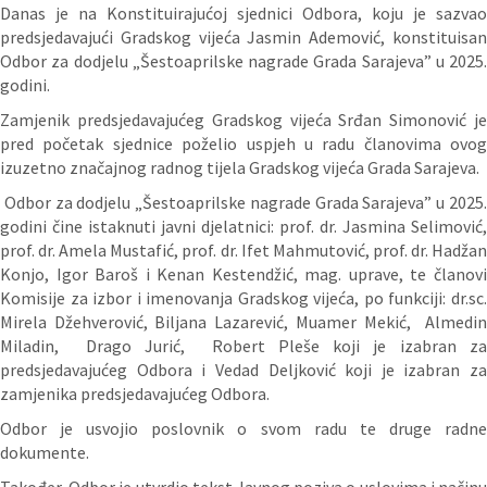
Danas je na Konstituirajućoj sjednici Odbora, koju je sazvao
predsjedavajući Gradskog vijeća Jasmin Ademović, konstituisan
Odbor za dodjelu „Šestoaprilske nagrade Grada Sarajeva” u 2025.
godini.
Zamjenik predsjedavajućeg Gradskog vijeća Srđan Simonović je
pred početak sjednice poželio uspjeh u radu članovima ovog
izuzetno značajnog radnog tijela Gradskog vijeća Grada Sarajeva.
Odbor za dodjelu „Šestoaprilske nagrade Grada Sarajeva” u 2025
godini čine istaknuti javni djelatnici: prof. dr. Jasmina Selimović,
prof. dr. Amela Mustafić, prof. dr. Ifet Mahmutović, prof. dr. Hadžan
Konjo, Igor Baroš i Kenan Kestendžić, mag. uprave, te članovi
Komisije za izbor i imenovanja Gradskog vijeća, po funkciji: dr.sc.
Mirela Džehverović, Biljana Lazarević, Muamer Mekić, Almedin
Miladin, Drago Jurić, Robert Pleše koji je izabran za
predsjedavajućeg Odbora i Vedad Deljković koji je izabran za
zamjenika predsjedavajućeg Odbora.
Odbor je usvojio poslovnik o svom radu te druge radne
dokumente.