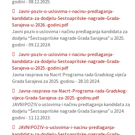
godini - 08.12.2025.
Javni-poziv-o-uslovima-i-nacinu-predlaganja-
kandidata-za-dodjelu-Sestoaprilske-nagrade-Grada-
Sarajeva-u-2026.-godini.pdf
Javni poziv o uslovima i načinu predlaganja kandidata za
dodjelu “Šestoaprilske nagrade Grada Sarajeva” u 2025.
godini - 09.12.2024.
Javni-poziv-o-uslovima-i-nacinu-predlaganja-
kandidata-za-dodjelu-Sestoaprilske-nagrade-Grada-
Sarajeva-u-2025.-godini.pdf
Javna rasprava na Nacrt Programa rada Gradskog vijeća
Grada Sarajeva za 2025. godinu - 28.10.2024.
Javna-rasprava-na-Nacrt-Programa-rada-Gradskog-
vijeca-Grada-Sarajeva-za-2025.-godinu.pdf
JAVNIPOZIV o uslovima i načinu predlaganja kandidata za
dodjelu “Šestoaprilske nagrade Grada Sarajeva” u 2024.
godini - 11.12.2023.
JAVNIPOZIV-o-uslovima-i-nacinu-predlaganja-
kandidata-za-dodjelu-Sestoaprilske-nagrade-Grada-