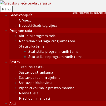
Menu
Izvor fotografije Mezit Armin
Gradsko vijeće
O Vijeću
Novosti Gradskog vijeća
Program rada
Aktuelni program rada
Napredna pretraga Programa rada
Statistika tema
Statistika programiranih tema
Statistika neprogramiranih tema
Sastav
Trenutni sastav
Sastav po strankama
Sastav po radnim tijelima
Sastav po klubovima
Vijećnici kojima je prestao mandat
Radna tijela
Prethodni mandati
Akti