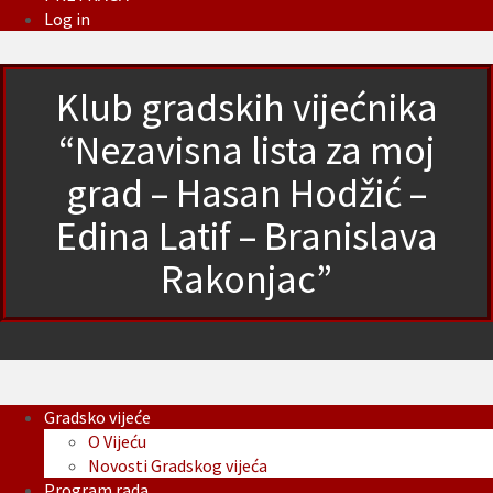
Log in
Klub gradskih vijećnika
“Nezavisna lista za moj
grad – Hasan Hodžić –
Edina Latif – Branislava
Rakonjac”
Gradsko vijeće
O Vijeću
Novosti Gradskog vijeća
Program rada