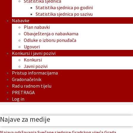
Statistika sjednica
Statistika sjednica po godini
Statistika sjednica po sazivu
Nabavke
Plan nabavki
Obavještenja o nabavkama
Odluke o izboru ponuđača
Ugovori
Konkursi i javni pozivi
Konkursi
Javni pozivi
Pristup informacijama
Gradonačelnik
Rad u radnom tijelu
PRETRAGA
Log in
Najave za medije
Najava održavanja Svečane sjednice Gradskog vijeća Grada