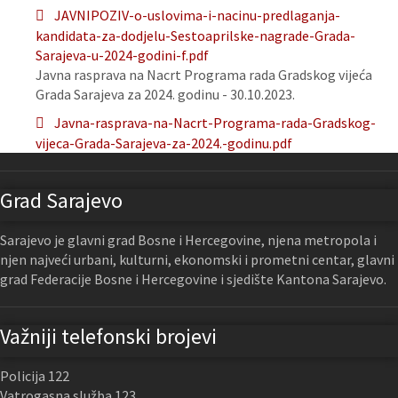
JAVNIPOZIV-o-uslovima-i-nacinu-predlaganja-
kandidata-za-dodjelu-Sestoaprilske-nagrade-Grada-
Sarajeva-u-2024-godini-f.pdf
Javna rasprava na Nacrt Programa rada Gradskog vijeća
Grada Sarajeva za 2024. godinu - 30.10.2023.
Javna-rasprava-na-Nacrt-Programa-rada-Gradskog-
vijeca-Grada-Sarajeva-za-2024.-godinu.pdf
Grad Sarajevo
Sarajevo je glavni grad Bosne i Hercegovine, njena metropola i
njen najveći urbani, kulturni, ekonomski i prometni centar, glavni
grad Federacije Bosne i Hercegovine i sjedište Kantona Sarajevo.
Važniji telefonski brojevi
Policija 122
Vatrogasna služba 123