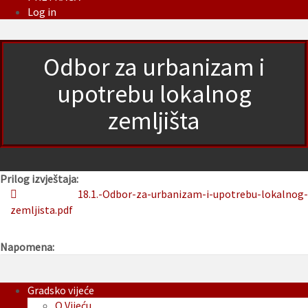
Log in
Odbor za urbanizam i
upotrebu lokalnog
zemljišta
Prilog izvještaja:
18.1.-Odbor-za-urbanizam-i-upotrebu-lokalnog-
zemljista.pdf
Napomena:
Gradsko vijeće
O Vijeću