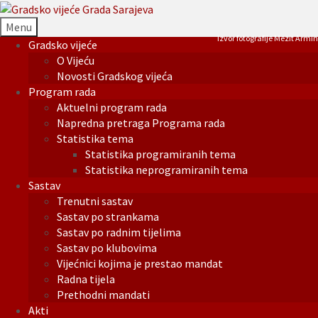
Menu
Izvor fotografije Mezit Armin
Gradsko vijeće
O Vijeću
Novosti Gradskog vijeća
Program rada
Aktuelni program rada
Napredna pretraga Programa rada
Statistika tema
Statistika programiranih tema
Statistika neprogramiranih tema
Sastav
Trenutni sastav
Sastav po strankama
Sastav po radnim tijelima
Sastav po klubovima
Vijećnici kojima je prestao mandat
Radna tijela
Prethodni mandati
Akti