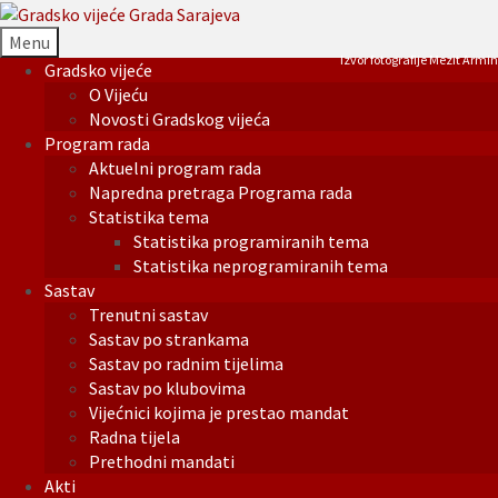
Menu
Izvor fotografije Mezit Armin
Gradsko vijeće
O Vijeću
Novosti Gradskog vijeća
Program rada
Aktuelni program rada
Napredna pretraga Programa rada
Statistika tema
Statistika programiranih tema
Statistika neprogramiranih tema
Sastav
Trenutni sastav
Sastav po strankama
Sastav po radnim tijelima
Sastav po klubovima
Vijećnici kojima je prestao mandat
Radna tijela
Prethodni mandati
Akti