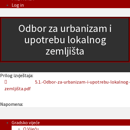
Log in
Odbor za urbanizam i
upotrebu lokalnog
zemljišta
Prilog izvještaja:
5.1.-Odbor-za-urbanizam-i-upotrebu-lokalnog-
zemljišta.pdf
Napomena:
Gradsko vijeće
O Vijeću