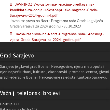
JAVNIPOZIV-o-uslovima-i-nacinu-predlaganja-
kandidata-za-dodjelu-Sestoaprilske-nagrade-Grada-
Sarajeva-u-2024-godini-f.pdf
Javna rasprava na Nacrt Programa rada Gradskog vijeća
Grada Sarajeva za 2024. godinu - 30.10.2023.
Javna-rasprava-na-Nacrt-Programa-rada-Gradskog-
vijeca-Grada-Sarajeva-za-2024.-godinu.pdf
Grad Sarajevo
Sarajevo je glavni grad Bosne i Hercegovine, njena metropola i
njen najveći urbani, kulturni, ekonomski i prometni centar, glavni
grad Federacije Bosne i Hercegovine i sjedište Kantona Sarajevo.
Važniji telefonski brojevi
Policija 122
Vatrogasna služba 123