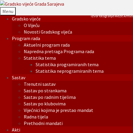
Menu
Izvor fotografije Mezit Armin
Gradsko vijeće
O Vijeću
Novosti Gradskog vijeća
Program rada
Aktuelni program rada
Napredna pretraga Programa rada
Statistika tema
Statistika programiranih tema
Statistika neprogramiranih tema
Sastav
Trenutni sastav
Sastav po strankama
Sastav po radnim tijelima
Sastav po klubovima
Vijećnici kojima je prestao mandat
Radna tijela
Prethodni mandati
Akti