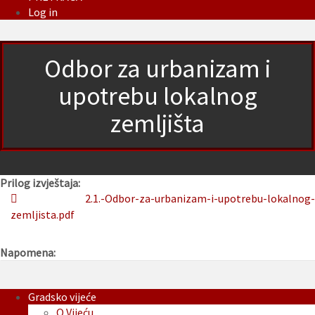
Log in
Odbor za urbanizam i
upotrebu lokalnog
zemljišta
Prilog izvještaja:
2.1.-Odbor-za-urbanizam-i-upotrebu-lokalnog-
zemljista.pdf
Napomena:
Gradsko vijeće
O Vijeću