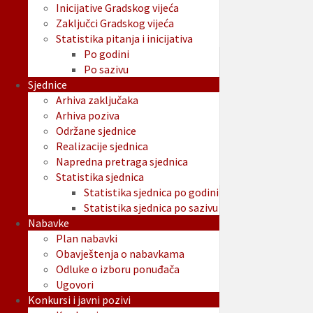
Inicijative Gradskog vijeća
Zaključci Gradskog vijeća
Statistika pitanja i inicijativa
Po godini
Po sazivu
Sjednice
Arhiva zaključaka
Arhiva poziva
Održane sjednice
Realizacije sjednica
Napredna pretraga sjednica
Statistika sjednica
Statistika sjednica po godini
Statistika sjednica po sazivu
Nabavke
Plan nabavki
Obavještenja o nabavkama
Odluke o izboru ponuđača
Ugovori
Konkursi i javni pozivi