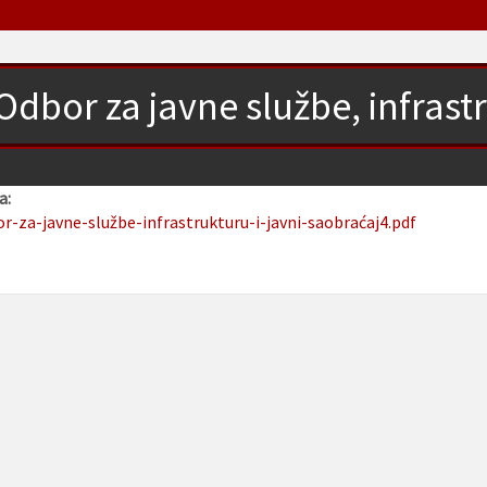
Odbor za javne službe, infrastr
a:
or-za-javne-službe-infrastrukturu-i-javni-saobraćaj4.pdf