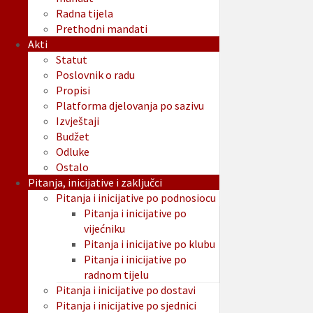
Radna tijela
Prethodni mandati
Akti
Statut
Poslovnik o radu
Propisi
Platforma djelovanja po sazivu
Izvještaji
Budžet
Odluke
Ostalo
Pitanja, inicijative i zaključci
Pitanja i inicijative po podnosiocu
Pitanja i inicijative po
vijećniku
Pitanja i inicijative po klubu
Pitanja i inicijative po
radnom tijelu
Pitanja i inicijative po dostavi
Pitanja i inicijative po sjednici