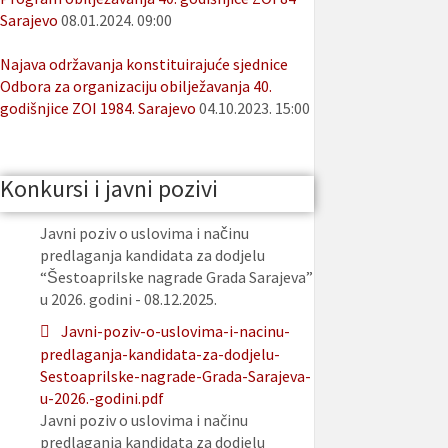
Sarajevo
08.01.2024. 09:00
Najava održavanja konstituirajuće sjednice
Odbora za organizaciju obilježavanja 40.
godišnjice ZOI 1984. Sarajevo
04.10.2023. 15:00
Konkursi i javni pozivi
Javni poziv o uslovima i načinu
predlaganja kandidata za dodjelu
“Šestoaprilske nagrade Grada Sarajeva”
u 2026. godini - 08.12.2025.
Javni-poziv-o-uslovima-i-nacinu-
predlaganja-kandidata-za-dodjelu-
Sestoaprilske-nagrade-Grada-Sarajeva-
u-2026.-godini.pdf
Javni poziv o uslovima i načinu
predlaganja kandidata za dodjelu