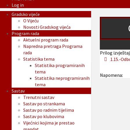
Log in
Gradsko vijeće
O Vijeću
Novosti Gradskog vijeća
Program rada
Aktuelni program rada
Napredna pretraga Programa
rada
Prilog izvještaj
Statistika tema
1.15.-Odb
Statistika programiranih
tema
Napomena:
Statistika neprogramiranih
tema
Sastav
Trenutni sastav
Sastav po strankama
Sastav po radnim tijelima
Sastav po klubovima
Vijećnici kojima je prestao
mandat